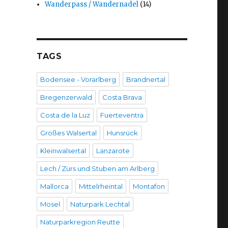
Wanderpass / Wandernadel
(14)
TAGS
Bodensee - Vorarlberg
Brandnertal
Bregenzerwald
Costa Brava
Costa de la Luz
Fuerteventra
Großes Walsertal
Hunsrück
Kleinwalsertal
Lanzarote
Lech / Zürs und Stuben am Arlberg
Mallorca
Mittelrheintal
Montafon
Mosel
Naturpark Lechtal
Naturparkregion Reutte