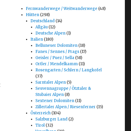
Fernwanderwege / Weitwanderwege
(48)
Hütten
(298)
Deutschland
(14)
Allgäu
(12)
Deutsche Alpen
(1)
Italien
(180)
Belluneser Dolomiten
(18)
Fanes / Sennes / Prags
(17)
Geisler / Puez / Sella
(58)
Ortler / Mendelkamm
(11)
Rosengarten / Schlern / Langkofel
(37)
Sarntaler Alpen
(5)
:
Sesvennagruppe / Ötztaler &
Stubaier Alpen
(8)
Sextener Dolomiten
(11)
Zillertaler Alpen / Riesenferner
(15)
Österreich
(104)
Salzburger Land
(2)
Tirol
(32)