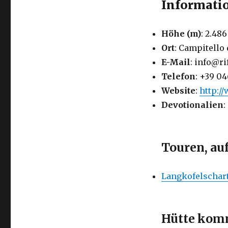
Informatio
Höhe (m)
: 2.486
Ort
: Campitello 
E-Mail
: info@ri
Telefon
: +39 0
Website
:
http:/
Devotionalien
:
Touren, au
Langkofelschar
Hütte komm