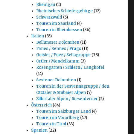
Rheingau
(2)
Rheinisches Schiefergebirge
(12)
Schwarzwald
(5)
Touren im Saarland
(4)
Touren in Rheinhessen
(36)
Italien
(85)
Belluneser Dolomiten
(11)
Fanes / Sennes / Prags
(11)
Geisler / Puez / Sellagruppe
(38)
Ortler / Mendelkamm
(3)
Rosengarten / Schlern / Langkofel
(14)
Sextener Dolomiten
(1)
Touren in der Sesvennagruppe / den
Ötztaler & Stubaier Alpen
(7)
Zillertaler Alpen / Riesenferner
(2)
Österreich
(84)
Touren im Salzburger Land
(4)
Touren im Vorarlberg
(47)
Touren in Tirol
(33)
Spanien
(22)