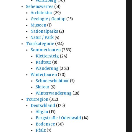
Vorarlberg
(70)
Sehenswertes
(51)
Architektur
(29)
Geologie / Geotop
(15)
Museen
(1)
Nationalparks
(2)
Natur / Park
(4)
Tourkategorie
(314)
Sommertouren
(283)
Klettersteig
(24)
Radtour
(8)
Wanderung
(262)
Wintertouren
(30)
Schneeschuhtour
(5)
Skitour
(9)
Winterwanderung
(18)
Tourregion
(312)
Deutschland
(125)
Allgäu
(15)
Bergstraße / Odenwald
(14)
Bodensee
(30)
Pfalz
(7)