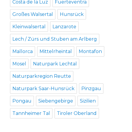
Costa de la Luz
Fuerteventra
Großes Walsertal
Hunsrück
Kleinwalsertal
Lanzarote
Lech / Zürs und Stuben am Arlberg
Mallorca
Mittelrheintal
Montafon
Mosel
Naturpark Lechtal
Naturparkregion Reutte
Naturpark Saar-Hunsrück
Pinzgau
Pongau
Siebengebirge
Sizilien
Tannheimer Tal
Tiroler Oberland