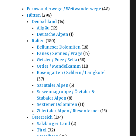
Fernwanderwege / Weitwanderwege
(48)
Hütten
(298)
Deutschland
(14)
Allgäu
(12)
Deutsche Alpen
(1)
Italien
(180)
Belluneser Dolomiten
(18)
Fanes / Sennes / Prags
(17)
Geisler / Puez / Sella
(58)
Ortler / Mendelkamm
(11)
Rosengarten / Schlern / Langkofel
(37)
Sarntaler Alpen
(5)
Sesvennagruppe / Ötztaler &
Stubaier Alpen
(8)
Sextener Dolomiten
(11)
Zillertaler Alpen / Riesenferner
(15)
Österreich
(104)
Salzburger Land
(2)
Tirol
(32)