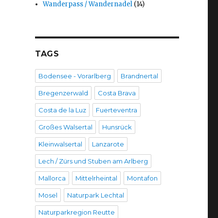
Wanderpass / Wandernadel
(14)
TAGS
Bodensee - Vorarlberg
Brandnertal
Bregenzerwald
Costa Brava
Costa de la Luz
Fuerteventra
Großes Walsertal
Hunsrück
Kleinwalsertal
Lanzarote
Lech / Zürs und Stuben am Arlberg
Mallorca
Mittelrheintal
Montafon
Mosel
Naturpark Lechtal
Naturparkregion Reutte