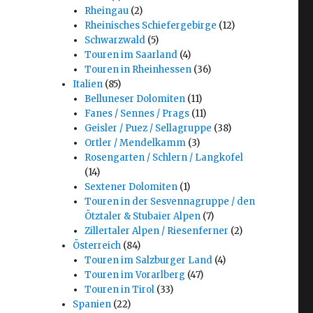
Rheingau
(2)
Rheinisches Schiefergebirge
(12)
Schwarzwald
(5)
Touren im Saarland
(4)
Touren in Rheinhessen
(36)
Italien
(85)
Belluneser Dolomiten
(11)
Fanes / Sennes / Prags
(11)
Geisler / Puez / Sellagruppe
(38)
Ortler / Mendelkamm
(3)
Rosengarten / Schlern / Langkofel
(14)
Sextener Dolomiten
(1)
Touren in der Sesvennagruppe / den
Ötztaler & Stubaier Alpen
(7)
Zillertaler Alpen / Riesenferner
(2)
Österreich
(84)
Touren im Salzburger Land
(4)
Touren im Vorarlberg
(47)
Touren in Tirol
(33)
Spanien
(22)