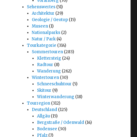
Vorarlberg
(70)
Sehenswertes
(51)
Architektur
(29)
Geologie / Geotop
(15)
Museen
(1)
Nationalparks
(2)
Natur / Park
(4)
Tourkategorie
(314)
Sommertouren
(283)
Klettersteig
(24)
Radtour
(8)
Wanderung
(262)
Wintertouren
(30)
Schneeschuhtour
(5)
Skitour
(9)
Winterwanderung
(18)
Tourregion
(312)
Deutschland
(125)
Allgäu
(15)
Bergstraße / Odenwald
(14)
Bodensee
(30)
Pfalz
(7)