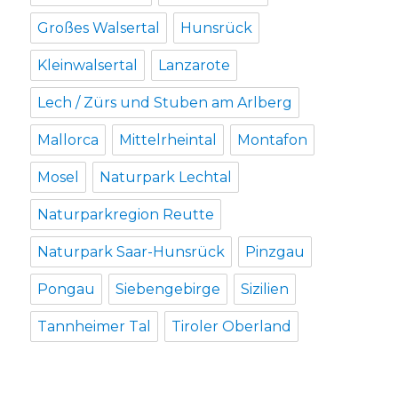
Großes Walsertal
Hunsrück
Kleinwalsertal
Lanzarote
Lech / Zürs und Stuben am Arlberg
Mallorca
Mittelrheintal
Montafon
Mosel
Naturpark Lechtal
Naturparkregion Reutte
Naturpark Saar-Hunsrück
Pinzgau
Pongau
Siebengebirge
Sizilien
Tannheimer Tal
Tiroler Oberland