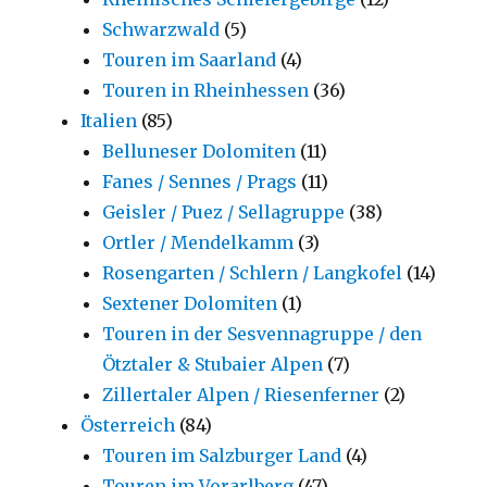
Schwarzwald
(5)
Touren im Saarland
(4)
Touren in Rheinhessen
(36)
Italien
(85)
Belluneser Dolomiten
(11)
Fanes / Sennes / Prags
(11)
Geisler / Puez / Sellagruppe
(38)
Ortler / Mendelkamm
(3)
Rosengarten / Schlern / Langkofel
(14)
Sextener Dolomiten
(1)
Touren in der Sesvennagruppe / den
Ötztaler & Stubaier Alpen
(7)
Zillertaler Alpen / Riesenferner
(2)
Österreich
(84)
Touren im Salzburger Land
(4)
Touren im Vorarlberg
(47)