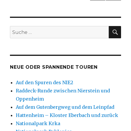
NÄC
der
HSTE
SEIT
Beiträge
E
SU
Suche
nach:
NEUE ODER SPANNENDE TOUREN
Auf den Spuren des NIE2
Raddeck-Runde zwischen Nierstein und
Oppenheim
Auf dem Gutenbergweg und dem Leinpfad
Hattenheim – Kloster Eberbach und zurück
Nationalpark Krka