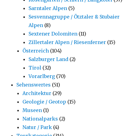
Sarntaler Alpen
(5)
Sesvennagruppe / Ötztaler & Stubaier
Alpen
(8)
Sextener Dolomiten
(11)
Zillertaler Alpen / Riesenferner
(15)
Österreich
(104)
Salzburger Land
(2)
Tirol
(32)
Vorarlberg
(70)
Sehenswertes
(51)
Architektur
(29)
Geologie / Geotop
(15)
Museen
(1)
Nationalparks
(2)
Natur / Park
(4)
Tourkategorie
(314)