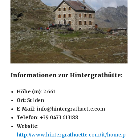
Informationen zur Hintergrathütte:
Höhe (m)
: 2.661
Ort
: Sulden
E-Mail
: info@hintergrathuette.com
Telefon
: +39 0473 613188
Website
:
http://www.hintergrathuette.com/it/home.p