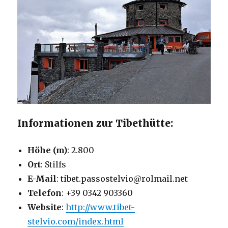
Informationen zur Tibethütte:
Höhe (m)
: 2.800
Ort
: Stilfs
E-Mail
: tibet.passostelvio@rolmail.net
Telefon
: +39 0342 903360
Website
:
http://www.tibet-
stelvio.com/index.html