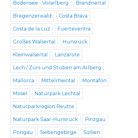
Bodensee - Vorarlberg
Brandnertal
Bregenzerwald
Costa Brava
Costa de la Luz
Fuerteventra
Großes Walsertal
Hunsrück
Kleinwalsertal
Lanzarote
Lech / Zürs und Stuben am Arlberg
Mallorca
Mittelrheintal
Montafon
Mosel
Naturpark Lechtal
Naturparkregion Reutte
Naturpark Saar-Hunsrück
Pinzgau
Pongau
Siebengebirge
Sizilien