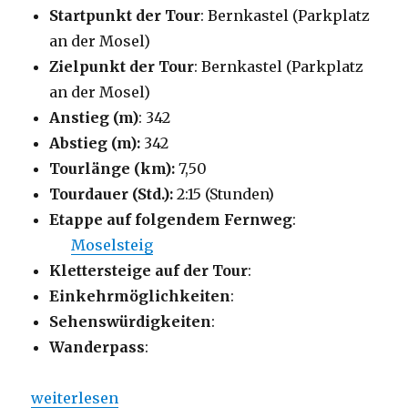
Startpunkt der Tour
: Bernkastel (Parkplatz
an der Mosel)
Zielpunkt der Tour
: Bernkastel (Parkplatz
an der Mosel)
Anstieg (m)
: 342
Abstieg (m):
342
Tourlänge (km):
7,50
Tourdauer (Std.):
2:15 (Stunden)
Etappe auf folgendem Fernweg
:
Moselsteig
Klettersteige auf der Tour
:
Einkehrmöglichkeiten
:
Sehenswürdigkeiten
:
Wanderpass
:
„Moselsteig-Seitensprung – Bernkasteler Bärenste
weiterlesen