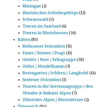
Rheingau
(2)
Rheinisches Schiefergebirge
(12)
Schwarzwald
(5)
Touren im Saarland
(4)
Touren in Rheinhessen
(36)
Italien
(85)
Belluneser Dolomiten
(11)
Fanes / Sennes / Prags
(11)
Geisler / Puez / Sellagruppe
(38)
Ortler / Mendelkamm
(3)
Rosengarten / Schlern / Langkofel
(14)
Sextener Dolomiten
(1)
Touren in der Sesvennagruppe / den
Ötztaler & Stubaier Alpen
(7)
Zillertaler Alpen / Riesenferner
(2)
Österreich
(84)