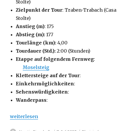
Stolte)
Zielpunkt der Tour
: Traben-Trabach (Casa
Stolte)
Anstieg (m)
: 175
Abstieg (m):
177
Tourlänge (km):
4,00
Tourdauer (Std.):
2:00 (Stunden)
Etappe auf folgendem Fernweg
:
Moselsteig
Klettersteige auf der Tour
:
Einkehrmöglichkeiten
:
Sehenswürdigkeiten
:
Wanderpass
:
„Traben-Trabach – Rundwanderung zur Grevenbur
weiterlesen