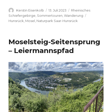
Autor
Veröffentlicht
Kategorien
Kerstin Eisenkolb
13. Juli 2023
Rheinisches
am
Schlagwörter
Schiefergebirge
,
Sommertouren
,
Wanderung
Hunsrück
,
Mosel
,
Naturpark Saar-Hunsrück
Moselsteig-Seitensprung
– Leiermannspfad