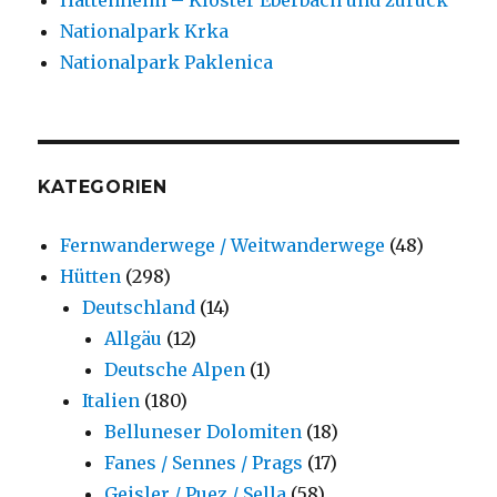
Hattenheim – Kloster Eberbach und zurück
Nationalpark Krka
Nationalpark Paklenica
KATEGORIEN
Fernwanderwege / Weitwanderwege
(48)
Hütten
(298)
Deutschland
(14)
Allgäu
(12)
Deutsche Alpen
(1)
Italien
(180)
Belluneser Dolomiten
(18)
Fanes / Sennes / Prags
(17)
Geisler / Puez / Sella
(58)