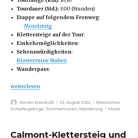
Tourlänge (km):
10,10
Tourdauer (Std.):
3:00 (Stunden)
Etappe auf folgendem Fernweg
:
Moselsteig
Klettersteige auf der Tour
:
Einkehrmöglichkeiten
:
Sehenswürdigkeiten
:
Klosterruine Stuben
Wanderpass
:
„Rundwanderung – Petersberg bei Neef“
weiterlesen
Autor
Veröffentlicht
Kategorien
Kerstin Eisenkolb
23. August 2024
Rheinisches
am
Schlagwörter
Schiefergebirge
,
Sommertouren
,
Wanderung
Mosel
Calmont-Klettersteig und