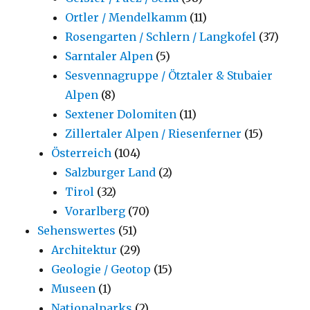
Ortler / Mendelkamm
(11)
Rosengarten / Schlern / Langkofel
(37)
Sarntaler Alpen
(5)
Sesvennagruppe / Ötztaler & Stubaier
Alpen
(8)
Sextener Dolomiten
(11)
Zillertaler Alpen / Riesenferner
(15)
Österreich
(104)
Salzburger Land
(2)
Tirol
(32)
Vorarlberg
(70)
Sehenswertes
(51)
Architektur
(29)
Geologie / Geotop
(15)
Museen
(1)
Nationalparks
(2)