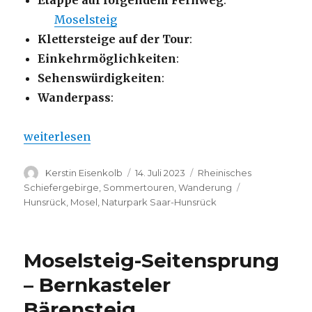
Moselsteig
Klettersteige auf der Tour
:
Einkehrmöglichkeiten
:
Sehenswürdigkeiten
:
Wanderpass
:
„Bernkastel-Kues – Olymp-Tour“
weiterlesen
Autor
Veröffentlicht
Kategorien
Kerstin Eisenkolb
14. Juli 2023
Rheinisches
am
Schlagwörter
Schiefergebirge
,
Sommertouren
,
Wanderung
Hunsrück
,
Mosel
,
Naturpark Saar-Hunsrück
Moselsteig-Seitensprung
– Bernkasteler
Bärensteig