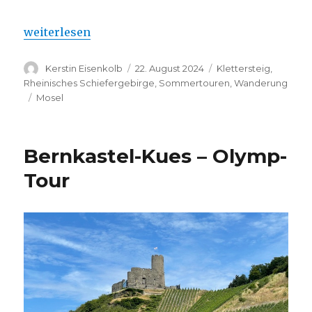
„Calmont-Klettersteig und -Höhenweg“
weiterlesen
Autor
Veröffentlicht
Kategorien
Kerstin Eisenkolb
22. August 2024
Klettersteig
,
am
Rheinisches Schiefergebirge
,
Sommertouren
,
Wanderung
Schlagwörter
Mosel
Bernkastel-Kues – Olymp-
Tour