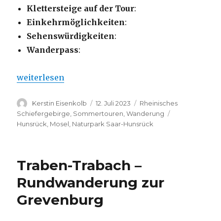
Klettersteige auf der Tour
:
Einkehrmöglichkeiten
:
Sehenswürdigkeiten
:
Wanderpass
:
„Moselsteig-Seitensprung – Leiermannspfad“
weiterlesen
Autor
Veröffentlicht
Kategorien
Kerstin Eisenkolb
12. Juli 2023
Rheinisches
am
Schlagwörter
Schiefergebirge
,
Sommertouren
,
Wanderung
Hunsrück
,
Mosel
,
Naturpark Saar-Hunsrück
Traben-Trabach –
Rundwanderung zur
Grevenburg