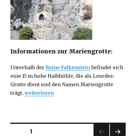
Informationen zur Mariengrotte:
Unterhalb der
Ruine Falkenstein
befindet sich
eine 15 m hohe Halbhöhle, die als Lourdes-
Grotte dient und den Namen Mariengrotte
„Mariengrotte am Falkenstein“
trägt.
weiterlesen
Seitennummerierung
SEITE
1