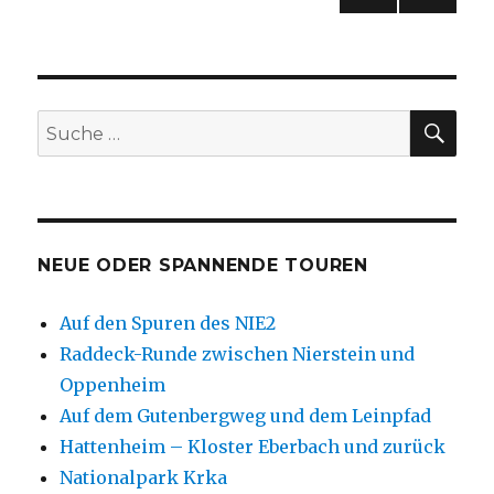
NÄC
der
HSTE
SEIT
Beiträge
E
SU
Suche
nach:
NEUE ODER SPANNENDE TOUREN
Auf den Spuren des NIE2
Raddeck-Runde zwischen Nierstein und
Oppenheim
Auf dem Gutenbergweg und dem Leinpfad
Hattenheim – Kloster Eberbach und zurück
Nationalpark Krka