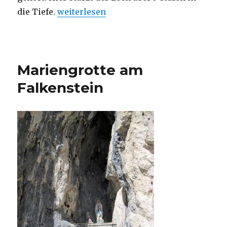
„Lechfall mit Klamm – Geopark Allgäu“
die Tiefe.
weiterlesen
Mariengrotte am
Falkenstein