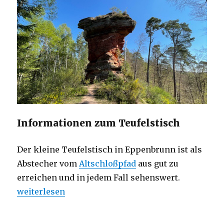
Informationen zum Teufelstisch
Der kleine Teufelstisch in Eppenbrunn ist als
Abstecher vom
Altschloßpfad
aus gut zu
erreichen und in jedem Fall sehenswert.
„Eppenbrunn – Teufelstisch“
weiterlesen