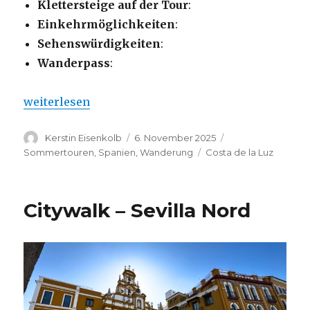
Klettersteige auf der Tour
:
Einkehrmöglichkeiten
:
Sehenswürdigkeiten
:
Wanderpass
:
„Citywalk – die Küsten von Cadiz“
weiterlesen
Autor
Veröffentlicht
Kategorien
Kerstin Eisenkolb
6. November 2025
am
Schlagwörter
Sommertouren
,
Spanien
,
Wanderung
Costa de la Luz
Citywalk – Sevilla Nord