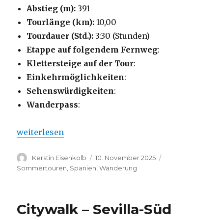
Abstieg (m):
391
Tourlänge (km):
10,00
Tourdauer (Std.):
3:30 (Stunden)
Etappe auf folgendem Fernweg
:
Klettersteige auf der Tour
:
Einkehrmöglichkeiten
:
Sehenswürdigkeiten
:
Wanderpass
:
„Citywalk – Sevilla Nord“
weiterlesen
Autor
Veröffentlicht
Kategorien
Kerstin Eisenkolb
10. November 2025
am
Sommertouren
,
Spanien
,
Wanderung
Citywalk – Sevilla-Süd