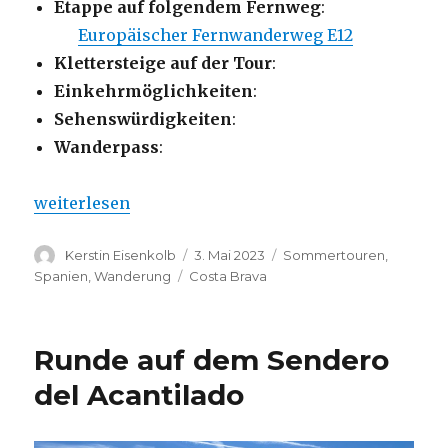
Etappe auf folgendem Fernweg
:
Europäischer Fernwanderweg E12
Klettersteige auf der Tour
:
Einkehrmöglichkeiten
:
Sehenswürdigkeiten
:
Wanderpass
:
„Parc Natural del Montgri – Von L‘Escala nach L‘Est
weiterlesen
Autor
Veröffentlicht
Kategorien
Kerstin Eisenkolb
3. Mai 2023
Sommertouren
,
am
Schlagwörter
Spanien
,
Wanderung
Costa Brava
Runde auf dem Sendero
del Acantilado