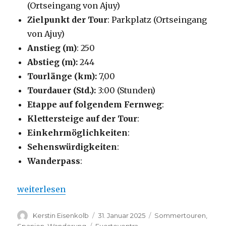
(Ortseingang von Ajuy)
Zielpunkt der Tour
: Parkplatz (Ortseingang
von Ajuy)
Anstieg (m)
: 250
Abstieg (m):
244
Tourlänge (km):
7,00
Tourdauer (Std.):
3:00 (Stunden)
Etappe auf folgendem Fernweg
:
Klettersteige auf der Tour
:
Einkehrmöglichkeiten
:
Sehenswürdigkeiten
:
Wanderpass
:
„Klippenwanderung und Höhlen bei Ajuy“
weiterlesen
Autor
Veröffentlicht
Kategorien
Kerstin Eisenkolb
31. Januar 2025
Sommertouren
,
am
Schlagwörter
Spanien
,
Wanderung
Fuerteventra