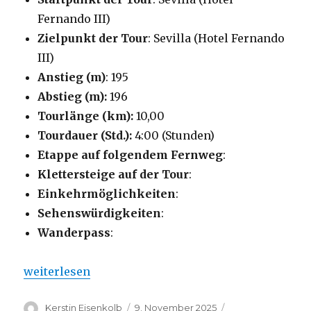
Fernando III)
Zielpunkt der Tour
: Sevilla (Hotel Fernando
III)
Anstieg (m)
: 195
Abstieg (m):
196
Tourlänge (km):
10,00
Tourdauer (Std.):
4:00 (Stunden)
Etappe auf folgendem Fernweg
:
Klettersteige auf der Tour
:
Einkehrmöglichkeiten
:
Sehenswürdigkeiten
:
Wanderpass
:
„Citywalk – Sevilla-Süd“
weiterlesen
Autor
Veröffentlicht
Kategorien
Kerstin Eisenkolb
9. November 2025