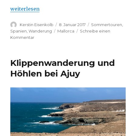
„Festungsberg vor Alaro – Eine Rundwanderung“
weiterlesen
Autor
Veröffentlicht
Kategorien
Kerstin Eisenkolb
8. Januar 2017
Sommertouren
,
am
Schlagwörter
Spanien
,
Wanderung
Mallorca
Schreibe einen
zu
Kommentar
Festungsberg
vor
Alaro
Klippenwanderung und
–
Eine
Höhlen bei Ajuy
Rundwanderung