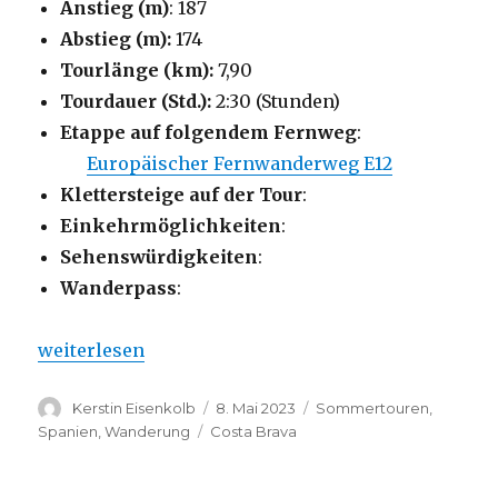
Anstieg (m)
: 187
Abstieg (m):
174
Tourlänge (km):
7,90
Tourdauer (Std.):
2:30 (Stunden)
Etappe auf folgendem Fernweg
:
Europäischer Fernwanderweg E12
Klettersteige auf der Tour
:
Einkehrmöglichkeiten
:
Sehenswürdigkeiten
:
Wanderpass
:
„Auf dem Cami de Ronda von Palamos zum Sant Ro
weiterlesen
Autor
Veröffentlicht
Kategorien
Kerstin Eisenkolb
8. Mai 2023
Sommertouren
,
am
Schlagwörter
Spanien
,
Wanderung
Costa Brava