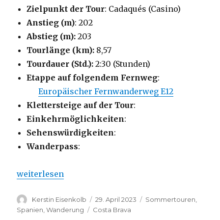
Zielpunkt der Tour
: Cadaqués (Casino)
Anstieg (m)
: 202
Abstieg (m):
203
Tourlänge (km):
8,57
Tourdauer (Std.):
2:30 (Stunden)
Etappe auf folgendem Fernweg
:
Europäischer Fernwanderweg E12
Klettersteige auf der Tour
:
Einkehrmöglichkeiten
:
Sehenswürdigkeiten
:
Wanderpass
:
„Cami des far de Calanans“
weiterlesen
Autor
Veröffentlicht
Kategorien
Kerstin Eisenkolb
29. April 2023
Sommertouren
,
am
Schlagwörter
Spanien
,
Wanderung
Costa Brava