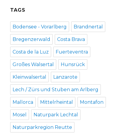
TAGS
Bodensee - Vorarlberg
Brandnertal
Bregenzerwald
Costa Brava
Costa de la Luz
Fuerteventra
Großes Walsertal
Hunsrück
Kleinwalsertal
Lanzarote
Lech / Zürs und Stuben am Arlberg
Mallorca
Mittelrheintal
Montafon
Mosel
Naturpark Lechtal
Naturparkregion Reutte