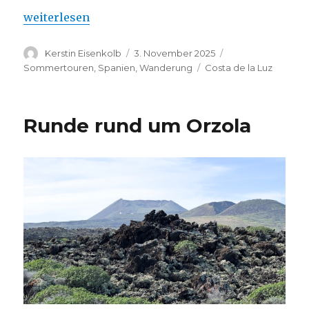
„Runde auf dem Sendero del Acantilado“
weiterlesen
Autor
Veröffentlicht
Kategorien
Kerstin Eisenkolb
3. November 2025
am
Schlagwörter
Sommertouren
,
Spanien
,
Wanderung
Costa de la Luz
Runde rund um Orzola