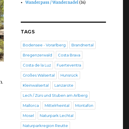
Wanderpass / Wandernadel
(14)
TAGS
Bodensee - Vorarlberg
Brandnertal
Bregenzerwald
Costa Brava
Costa de la Luz
Fuerteventra
Großes Walsertal
Hunsrück
n.
Kleinwalsertal
Lanzarote
Lech / Zürs und Stuben am Arlberg
Mallorca
Mittelrheintal
Montafon
Mosel
Naturpark Lechtal
Naturparkregion Reutte