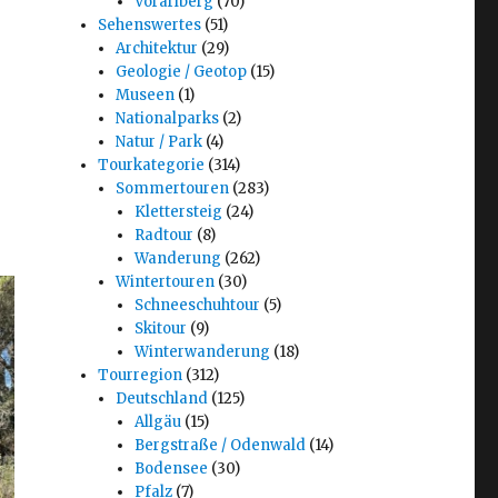
Vorarlberg
(70)
Sehenswertes
(51)
Architektur
(29)
Geologie / Geotop
(15)
Museen
(1)
Nationalparks
(2)
Natur / Park
(4)
Tourkategorie
(314)
Sommertouren
(283)
e
Klettersteig
(24)
Radtour
(8)
Wanderung
(262)
Wintertouren
(30)
Schneeschuhtour
(5)
Skitour
(9)
Winterwanderung
(18)
Tourregion
(312)
Deutschland
(125)
Allgäu
(15)
Bergstraße / Odenwald
(14)
Bodensee
(30)
Pfalz
(7)