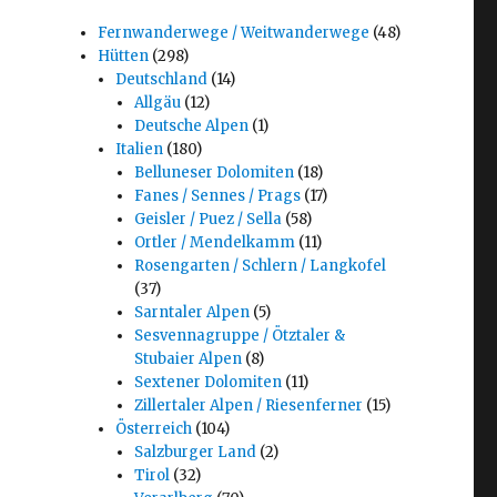
Fernwanderwege / Weitwanderwege
(48)
Hütten
(298)
Deutschland
(14)
Allgäu
(12)
Deutsche Alpen
(1)
Italien
(180)
Belluneser Dolomiten
(18)
Fanes / Sennes / Prags
(17)
Geisler / Puez / Sella
(58)
Ortler / Mendelkamm
(11)
Rosengarten / Schlern / Langkofel
(37)
Sarntaler Alpen
(5)
Sesvennagruppe / Ötztaler &
Stubaier Alpen
(8)
Sextener Dolomiten
(11)
Zillertaler Alpen / Riesenferner
(15)
Österreich
(104)
Salzburger Land
(2)
Tirol
(32)