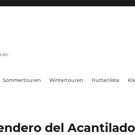
 etc.
Sommertouren
Wintertouren
Hüttenliste
Kl
ndero del Acantilad