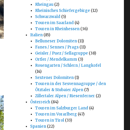
Rheingau
(2)
Rheinisches Schiefergebirge
(12)
Schwarzwald
(5)
Touren im Saarland
(4)
Touren in Rheinhessen
(36)
Italien
(85)
Belluneser Dolomiten
(11)
Fanes / Sennes / Prags
(11)
Geisler / Puez / Sellagruppe
(38)
Ortler / Mendelkamm
(3)
Rosengarten / Schlern / Langkofel
(14)
Sextener Dolomiten
(1)
Touren in der Sesvennagruppe / den
Ötztaler & Stubaier Alpen
(7)
Zillertaler Alpen / Riesenferner
(2)
Österreich
(84)
Touren im Salzburger Land
(4)
Touren im Vorarlberg
(47)
Touren in Tirol
(33)
Spanien
(22)