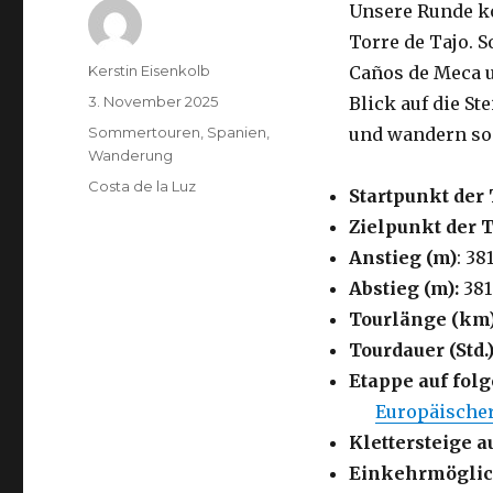
Unsere Runde ko
Torre de Tajo. 
Autor
Kerstin Eisenkolb
Caños de Meca 
Veröffentlicht
3. November 2025
Blick auf die St
am
Kategorien
Sommertouren
,
Spanien
,
und wandern so
Wanderung
Schlagwörter
Costa de la Luz
Startpunkt der 
Zielpunkt der 
Anstieg (m)
: 38
Abstieg (m):
381
Tourlänge (km
Tourdauer (Std.)
Etappe auf fo
Europäische
Klettersteige a
Einkehrmöglic