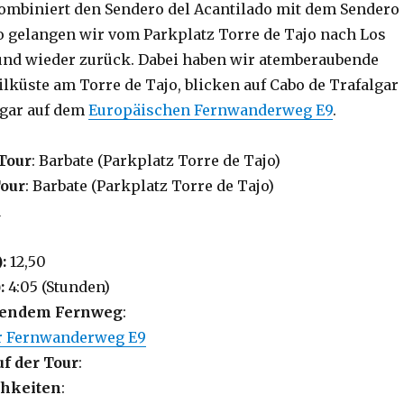
mbiniert den Sendero del Acantilado mit dem Sendero
So gelangen wir vom Parkplatz Torre de Tajo nach Los
und wieder zurück. Dabei haben wir atemberaubende
eilküste am Torre de Tajo, blicken auf Cabo de Trafalgar
gar auf dem
Europäischen Fernwanderweg E9
.
Tour
: Barbate (Parkplatz Torre de Tajo)
Tour
: Barbate (Parkplatz Torre de Tajo)
1
):
12,50
:
4:05 (Stunden)
lgendem Fernweg
:
r Fernwanderweg E9
uf der Tour
:
hkeiten
: