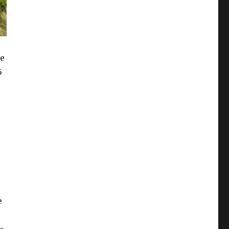
te
5
e