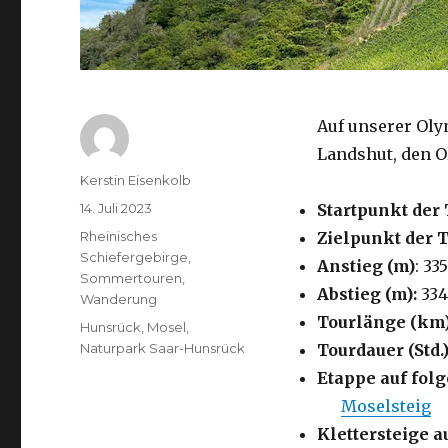
Auf unserer Oly
Landshut, den O
Autor
Kerstin Eisenkolb
Veröffentlicht
14. Juli 2023
Startpunkt der 
am
Kategorien
Rheinisches
Zielpunkt der 
Schiefergebirge
,
Anstieg (m)
: 335
Sommertouren
,
Abstieg (m):
334
Wanderung
Tourlänge (km
Schlagwörter
Hunsrück
,
Mosel
,
Naturpark Saar-Hunsrück
Tourdauer (Std.)
Etappe auf fo
Moselsteig
Klettersteige a