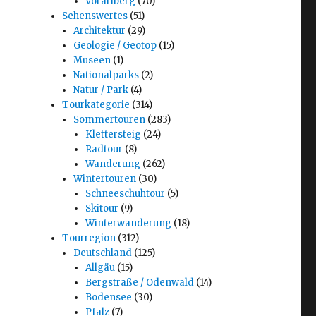
Vorarlberg
(70)
Sehenswertes
(51)
Architektur
(29)
Geologie / Geotop
(15)
Museen
(1)
Nationalparks
(2)
Natur / Park
(4)
Tourkategorie
(314)
Sommertouren
(283)
Klettersteig
(24)
Radtour
(8)
Wanderung
(262)
Wintertouren
(30)
Schneeschuhtour
(5)
Skitour
(9)
Winterwanderung
(18)
Tourregion
(312)
Deutschland
(125)
Allgäu
(15)
Bergstraße / Odenwald
(14)
Bodensee
(30)
Pfalz
(7)