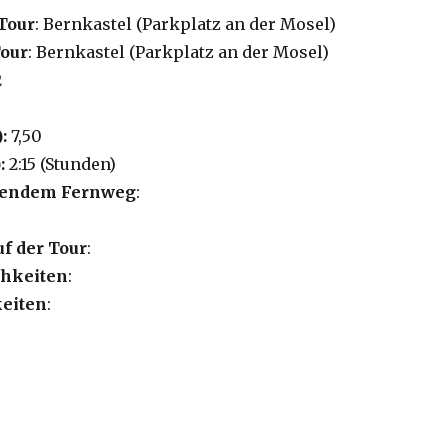
Tour
: Bernkastel (Parkplatz an der Mosel)
Tour
: Bernkastel (Parkplatz an der Mosel)
2
):
7,50
:
2:15 (Stunden)
lgendem Fernweg
:
uf der Tour
:
hkeiten
:
eiten
:
tensprung – Bernkasteler Bärensteig“