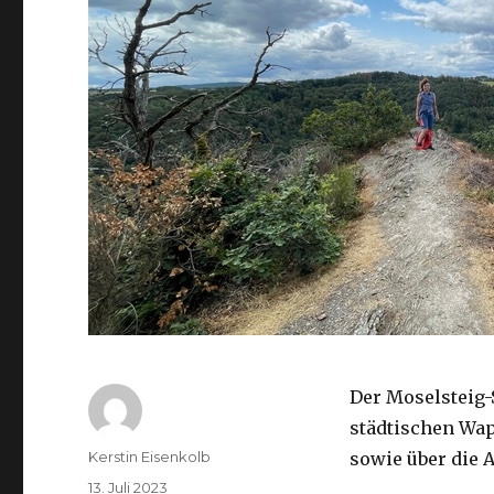
Der Moselsteig-
städtischen Wap
Autor
Kerstin Eisenkolb
sowie über die 
Veröffentlicht
13. Juli 2023