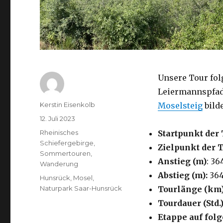
Unsere Tour fo
Leiermannspfad,
Autor
Kerstin Eisenkolb
Moselsteig
bilde
Veröffentlicht
12. Juli 2023
am
Kategorien
Rheinisches
Startpunkt der 
Schiefergebirge
,
Zielpunkt der 
Sommertouren
,
Anstieg (m)
: 36
Wanderung
Abstieg (m):
36
Schlagwörter
Hunsrück
,
Mosel
,
Naturpark Saar-Hunsrück
Tourlänge (km
Tourdauer (Std.)
Etappe auf fo