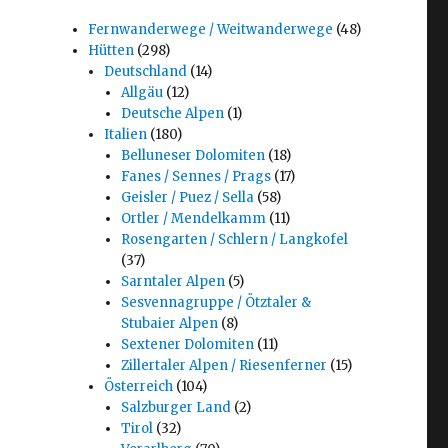
Fernwanderwege / Weitwanderwege
(48)
Hütten
(298)
Deutschland
(14)
Allgäu
(12)
Deutsche Alpen
(1)
Italien
(180)
Belluneser Dolomiten
(18)
Fanes / Sennes / Prags
(17)
Geisler / Puez / Sella
(58)
Ortler / Mendelkamm
(11)
Rosengarten / Schlern / Langkofel
(37)
Sarntaler Alpen
(5)
Sesvennagruppe / Ötztaler &
Stubaier Alpen
(8)
Sextener Dolomiten
(11)
Zillertaler Alpen / Riesenferner
(15)
Österreich
(104)
Salzburger Land
(2)
Tirol
(32)