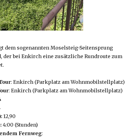
lgt dem sogenannten Moselsteig-Seitensprung
 der bei Enkirch eine zusätzliche Rundroute zum
t.
Tour
: Enkirch (Parkplatz am Wohnmobilstellplatz)
Tour
: Enkirch (Parkplatz am Wohnmobilstellplatz)
4
4
):
12,90
:
4:00 (Stunden)
lgendem Fernweg
: