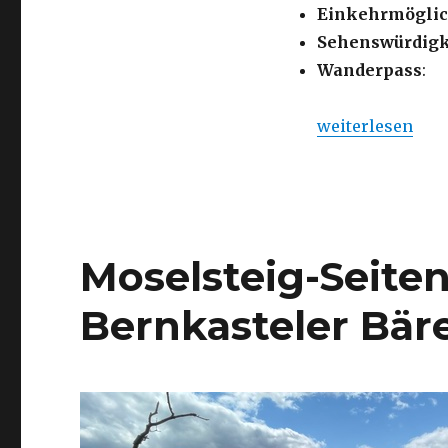
Einkehrmöglic
Sehenswürdigk
Wanderpass
:
„Bernkastel-Ku
weiterlesen
Moselsteig-Seite
Bernkasteler Bär