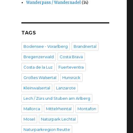
Wanderpass / Wandernadel
(14)
TAGS
Bodensee - Vorarlberg
Brandnertal
Bregenzerwald
Costa Brava
Costa de la Luz
Fuerteventra
Großes Walsertal
Hunsrück
Kleinwalsertal
Lanzarote
Lech / Zürs und Stuben am Arlberg
Mallorca
Mittelrheintal
Montafon
Mosel
Naturpark Lechtal
Naturparkregion Reutte