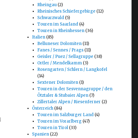
Rheingau
(2)
Rheinisches Schiefergebirge
(12)
Schwarzwald
(5)
Touren im Saarland
(4)
Touren in Rheinhessen
(36)
Italien
(85)
Belluneser Dolomiten
(11)
Fanes / Sennes / Prags
(11)
Geisler / Puez / Sellagruppe
(38)
Ortler / Mendelkamm
(3)
Rosengarten / Schlern / Langkofel
(14)
Sextener Dolomiten
(1)
Touren in der Sesvennagruppe / den
Ötztaler & Stubaier Alpen
(7)
Zillertaler Alpen / Riesenferner
(2)
Österreich
(84)
Touren im Salzburger Land
(4)
l
Touren im Vorarlberg
(47)
Touren in Tirol
(33)
Spanien
(22)