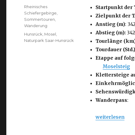
am
Kategorien
Rheinisches
Startpunkt der 
Schiefergebirge
,
Zielpunkt der 
Sommertouren
,
Anstieg (m)
: 34
Wanderung
Abstieg (m):
342
Schlagwörter
Hunsrück
,
Mosel
,
Naturpark Saar-Hunsrück
Tourlänge (km
Tourdauer (Std.)
Etappe auf fo
Moselsteig
Klettersteige a
Einkehrmöglic
Sehenswürdigk
Wanderpass
:
„Moselsteig-Sei
weiterlesen