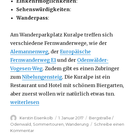
Einkehrmöglichkeiten
:
Sehenswürdigkeiten
:
Wanderpass
:
Am Wanderparkplatz Kuralpe treffen sich
verschiedene Fernwanderwege, wie der
Alemannenweg
, der
Europäische
Fernwanderweg E1
und der
Odenwälder-
Vogesen-Weg
. Zudem gibt es einen Zubringer
zum
Nibelungensteig
. Die Kuralpe ist ein
Restaurant und Hotel mit schönem Biergarten,
aber zuerst wollen wir natürlich etwas tun.
„Alemannenweg – Kuralpe – Schloss Auerbach“
weiterlesen
Autor
Veröffentlicht
Kategorien
Kerstin Eisenkolb
1. Januar 2017
Bergstraße /
am
Odenwald
,
Sommertouren
,
Wanderung
Schreibe einen
zu
Kommentar