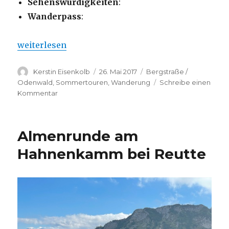
Sehenswürdigkeiten
:
Wanderpass
:
„Alemannenweg – Zur Veste Otzberg und zurück n
weiterlesen
Autor
Veröffentlicht
Kategorien
Kerstin Eisenkolb
26. Mai 2017
Bergstraße /
am
Odenwald
,
Sommertouren
,
Wanderung
Schreibe einen
zu
Kommentar
Alemannenweg
–
Zur
Almenrunde am
Veste
Otzberg
Hahnenkamm bei Reutte
und
zurück
nach
Groß-
Umstadt