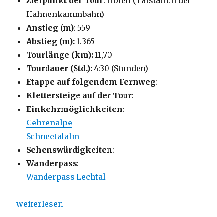
Zielpunkt der Tour
: Höfen (Talstation der
Hahnenkammbahn)
Anstieg (m)
: 559
Abstieg (m):
1.365
Tourlänge (km):
11,70
Tourdauer (Std.):
4:30 (Stunden)
Etappe auf folgendem Fernweg
:
Klettersteige auf der Tour
:
Einkehrmöglichkeiten
:
Gehrenalpe
Schneetalalm
Sehenswürdigkeiten
:
Wanderpass
:
Wanderpass Lechtal
„Almenrunde am Hahnenkamm bei Reutte“
weiterlesen