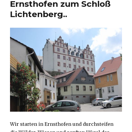
Ernsthofen zum Schloß
Frankenstein
Lichtenberg..
und
Burg
Tannenberg
Wir starten in Ernsthofen und durchsteifen