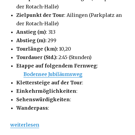
der Rotach-Halle)
Zielpunkt der Tour
: Ailingen (Parkplatz an
der Rotach-Halle)
Anstieg (m)
: 313
Abstieg (m):
299
Tourlänge (km):
10,20
Tourdauer (Std.):
2:45 (Stunden)
Etappe auf folgendem Fernweg
:
Bodensee Jubiläumsweg
Klettersteige auf der Tour
:
Einkehrmöglichkeiten
:
Sehenswürdigkeiten
:
Wanderpass
:
„Ailinger Panoramaweg“
weiterlesen