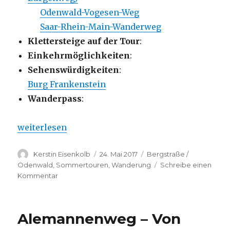
Odenwald-Vogesen-Weg
Saar-Rhein-Main-Wanderweg
Klettersteige auf der Tour
:
Einkehrmöglichkeiten
:
Sehenswürdigkeiten
:
Burg Frankenstein
Wanderpass
:
„Alemannenweg – Runde zur Burg Frankenstein u
weiterlesen
Autor
Veröffentlicht
Kategorien
Kerstin Eisenkolb
24. Mai 2017
Bergstraße /
am
Odenwald
,
Sommertouren
,
Wanderung
Schreibe einen
zu
Kommentar
Alemannenweg
–
Runde
Alemannenweg – Von
zur
Burg