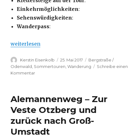
Klettersteige auf der Tour
:
Einkehrmöglichkeiten
:
Sehenswürdigkeiten
:
Wanderpass
:
„Alemannenweg – Von Ernsthofen zum Schloß Lich
weiterlesen
Autor
Veröffentlicht
Kategorien
Kerstin Eisenkolb
25. Mai 2017
Bergstraße /
am
Odenwald
,
Sommertouren
,
Wanderung
Schreibe einen
zu
Kommentar
Alemannenweg
–
Von
Alemannenweg – Zur
Ernsthofen
zum
Veste Otzberg und
Schloß
zurück nach Groß-
Lichtenberg..
Umstadt