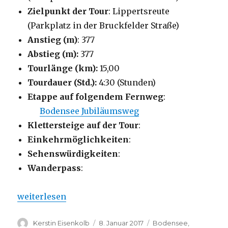
Zielpunkt der Tour
: Lippertsreute
(Parkplatz in der Bruckfelder Straße)
Anstieg (m)
: 377
Abstieg (m):
377
Tourlänge (km):
15,00
Tourdauer (Std.):
4:30 (Stunden)
Etappe auf folgendem Fernweg
:
Bodensee Jubiläumsweg
Klettersteige auf der Tour
:
Einkehrmöglichkeiten
:
Sehenswürdigkeiten
:
Wanderpass
:
„Aachtobel – Lippertsreute – Maria im Stein – H
weiterlesen
Autor
Veröffentlicht
Kategorien
Kerstin Eisenkolb
8. Januar 2017
Bodensee
,