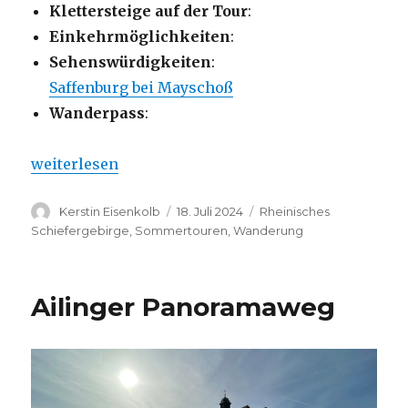
Klettersteige auf der Tour
:
Einkehrmöglichkeiten
:
Sehenswürdigkeiten
:
Saffenburg bei Mayschoß
Wanderpass
:
„Ahrtal – Saffenburg-Tour bei Mayschoß“
weiterlesen
Autor
Veröffentlicht
Kategorien
Kerstin Eisenkolb
18. Juli 2024
Rheinisches
am
Schiefergebirge
,
Sommertouren
,
Wanderung
Ailinger Panoramaweg