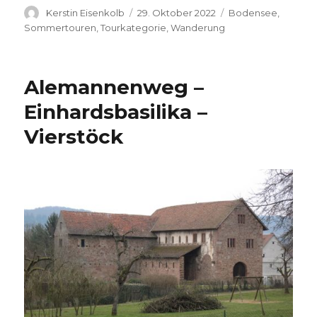
Autor
Veröffentlicht
Kategorien
Kerstin Eisenkolb
29. Oktober 2022
Bodensee
,
am
Sommertouren
,
Tourkategorie
,
Wanderung
Alemannenweg –
Einhardsbasilika –
Vierstöck