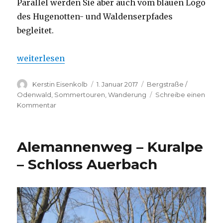
Parallel werden Sie aber auch vom blauen Logo
des Hugenotten- und Waldenserpfades
begleitet.
„Alemannenweg – Einhardsbasilika – Vierstöck“
weiterlesen
Autor
Veröffentlicht
Kategorien
Kerstin Eisenkolb
1. Januar 2017
Bergstraße /
am
Odenwald
,
Sommertouren
,
Wanderung
Schreibe einen
zu
Kommentar
Alemannenweg
–
Einhardsbasilika
Alemannenweg – Kuralpe
–
Vierstöck
– Schloss Auerbach