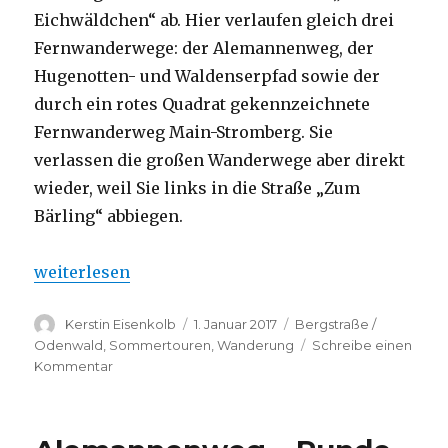
Eichwäldchen“ ab. Hier verlaufen gleich drei
Fernwanderwege: der Alemannenweg, der
Hugenotten- und Waldenserpfad sowie der
durch ein rotes Quadrat gekennzeichnete
Fernwanderweg Main-Stromberg. Sie
verlassen die großen Wanderwege aber direkt
wieder, weil Sie links in die Straße „Zum
Bärling“ abbiegen.
„Alemannenweg – Lützelbach“
weiterlesen
Autor
Veröffentlicht
Kategorien
Kerstin Eisenkolb
1. Januar 2017
Bergstraße /
am
Odenwald
,
Sommertouren
,
Wanderung
Schreibe einen
zu
Kommentar
Alemannenweg
–
Lützelbach