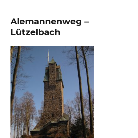
Alemannenweg
–
Kuralpe
Alemannenweg –
–
Schloss
Lützelbach
Auerbach