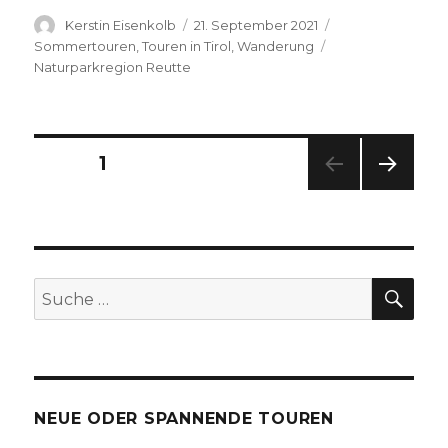
Autor
Veröffentlicht
Kategorien
Kerstin Eisenkolb
21. September 2021
am
Schlagwörter
Sommertouren
,
Touren in Tirol
,
Wanderung
Naturparkregion Reutte
Seitennummerierung
SEITE
1
NÄC
der
HSTE
SEIT
Beiträge
E
SU
Suche
nach:
NEUE ODER SPANNENDE TOUREN