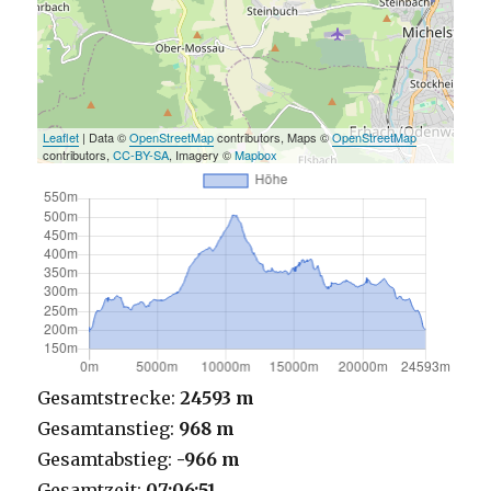
Leaflet
| Data ©
OpenStreetMap
contributors, Maps ©
OpenStreetMap
contributors,
CC-BY-SA
, Imagery ©
Mapbox
Gesamtstrecke:
24593 m
Gesamtanstieg:
968 m
Gesamtabstieg:
-966 m
Gesamtzeit:
07:06:51