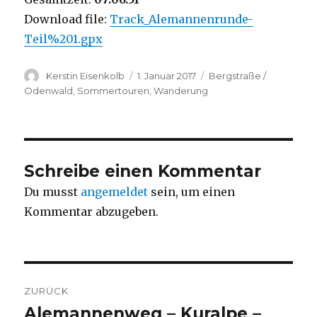
Download file:
Track_Alemannenrunde-
Teil%201.gpx
Autor
Veröffentlicht
Kategorien
Kerstin Eisenkolb
1. Januar 2017
Bergstraße /
am
Odenwald
,
Sommertouren
,
Wanderung
Schreibe einen Kommentar
Du musst
angemeldet
sein, um einen
Kommentar abzugeben.
Beitragsnavigation
ZURÜCK
Alemannenweg – Kuralpe –
Vorheriger