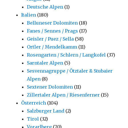
Deutsche Alpen
(1)
Italien
(180)
Belluneser Dolomiten
(18)
Fanes / Sennes / Prags
(17)
Geisler / Puez / Sella
(58)
Ortler / Mendelkamm
(11)
Rosengarten / Schlern / Langkofel
(37)
Sarntaler Alpen
(5)
Sesvennagruppe / Ötztaler & Stubaier
Alpen
(8)
Sextener Dolomiten
(11)
Zillertaler Alpen / Riesenferner
(15)
Österreich
(104)
Salzburger Land
(2)
Tirol
(32)
Vorarlberg
(70)