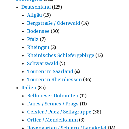
Deutschland
(125)
Allgäu
(15)
Bergstraße / Odenwald
(14)
Bodensee
(30)
Pfalz
(7)
Rheingau
(2)
Rheinisches Schiefergebirge
(12)
Schwarzwald
(5)
Touren im Saarland
(4)
Touren in Rheinhessen
(36)
Italien
(85)
Belluneser Dolomiten
(11)
Fanes / Sennes / Prags
(11)
Geisler / Puez / Sellagruppe
(38)
Ortler / Mendelkamm
(3)
Rosengarten / Schlern / Langkofel
(14)