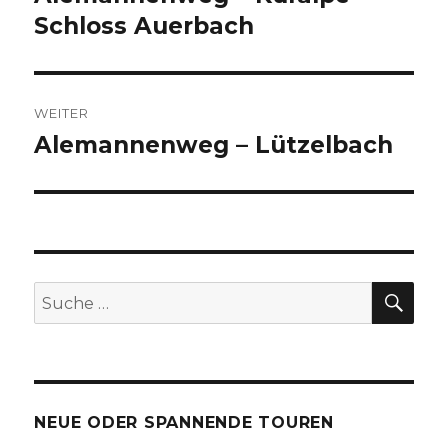
Beitrag:
Schloss Auerbach
WEITER
Alemannenweg – Lützelbach
Nächster
Beitrag:
SU
Suche
nach:
NEUE ODER SPANNENDE TOUREN