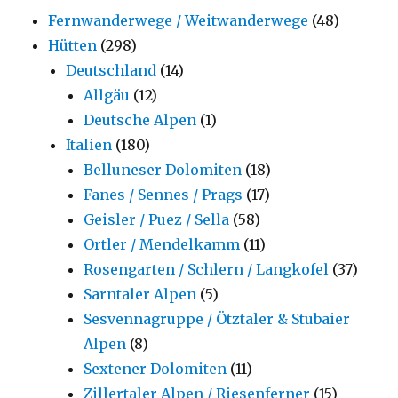
Fernwanderwege / Weitwanderwege
(48)
Hütten
(298)
Deutschland
(14)
Allgäu
(12)
Deutsche Alpen
(1)
Italien
(180)
Belluneser Dolomiten
(18)
Fanes / Sennes / Prags
(17)
Geisler / Puez / Sella
(58)
Ortler / Mendelkamm
(11)
Rosengarten / Schlern / Langkofel
(37)
Sarntaler Alpen
(5)
Sesvennagruppe / Ötztaler & Stubaier
Alpen
(8)
Sextener Dolomiten
(11)
Zillertaler Alpen / Riesenferner
(15)