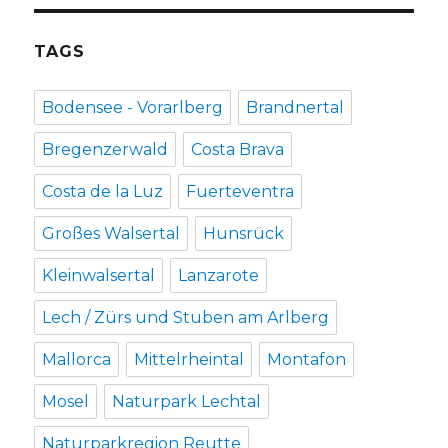
TAGS
Bodensee - Vorarlberg
Brandnertal
Bregenzerwald
Costa Brava
Costa de la Luz
Fuerteventra
Großes Walsertal
Hunsrück
Kleinwalsertal
Lanzarote
Lech / Zürs und Stuben am Arlberg
Mallorca
Mittelrheintal
Montafon
Mosel
Naturpark Lechtal
Naturparkregion Reutte