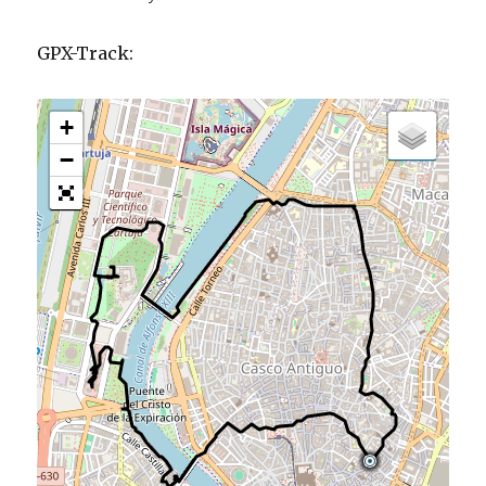
GPX-Track:
+
−