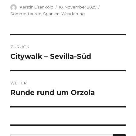
Autor
Veröffentlicht
Kategorien
Kerstin Eisenkolb
10. November 2025
am
Sommertouren
,
Spanien
,
Wanderung
Beitragsnavigation
ZURÜCK
Citywalk – Sevilla-Süd
Vorheriger
Beitrag:
WEITER
Runde rund um Orzola
Nächster
Beitrag: