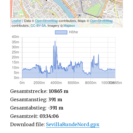
Leaflet
| Data ©
OpenStreetMap
contributors, Maps ©
OpenStreetMap
contributors,
CC-BY-SA
, Imagery ©
Mapbox
Gesamtstrecke:
10865 m
Gesamtanstieg:
391 m
Gesamtabstieg:
-391 m
Gesamtzeit:
03:34:06
Download file:
SevillaRundeNord.gpx