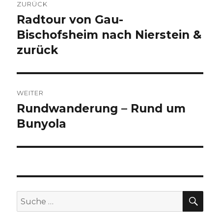
ZURÜCK
Radtour von Gau-
Vorheriger
Beitrag:
Bischofsheim nach Nierstein &
zurück
WEITER
Rundwanderung – Rund um
Nächster
Beitrag:
Bunyola
SU
Suche
nach: