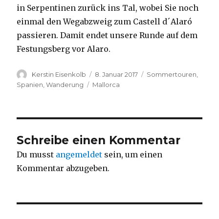
in Serpentinen zurück ins Tal, wobei Sie noch
einmal den Wegabzweig zum Castell d´Alaró
passieren. Damit endet unsere Runde auf dem
Festungsberg vor Alaro.
Autor
Veröffentlicht
Kategorien
Kerstin Eisenkolb
8. Januar 2017
Sommertouren
,
am
Schlagwörter
Spanien
,
Wanderung
Mallorca
Schreibe einen Kommentar
Du musst
angemeldet
sein, um einen
Kommentar abzugeben.
Beitragsnavigation