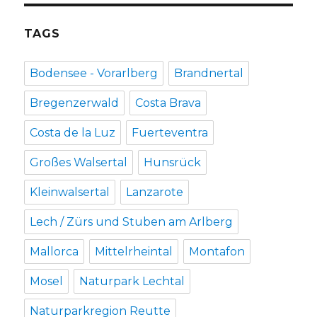
TAGS
Bodensee - Vorarlberg
Brandnertal
Bregenzerwald
Costa Brava
Costa de la Luz
Fuerteventra
Großes Walsertal
Hunsrück
Kleinwalsertal
Lanzarote
Lech / Zürs und Stuben am Arlberg
Mallorca
Mittelrheintal
Montafon
Mosel
Naturpark Lechtal
Naturparkregion Reutte