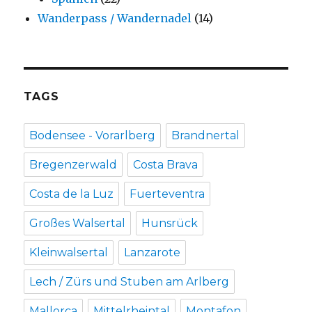
Wanderpass / Wandernadel
(14)
TAGS
Bodensee - Vorarlberg
Brandnertal
Bregenzerwald
Costa Brava
Costa de la Luz
Fuerteventra
Großes Walsertal
Hunsrück
Kleinwalsertal
Lanzarote
Lech / Zürs und Stuben am Arlberg
Mallorca
Mittelrheintal
Montafon