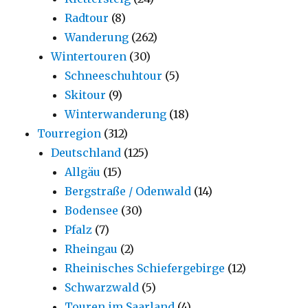
Radtour
(8)
Wanderung
(262)
Wintertouren
(30)
Schneeschuhtour
(5)
Skitour
(9)
Winterwanderung
(18)
Tourregion
(312)
Deutschland
(125)
Allgäu
(15)
Bergstraße / Odenwald
(14)
Bodensee
(30)
Pfalz
(7)
Rheingau
(2)
Rheinisches Schiefergebirge
(12)
Schwarzwald
(5)
Touren im Saarland
(4)