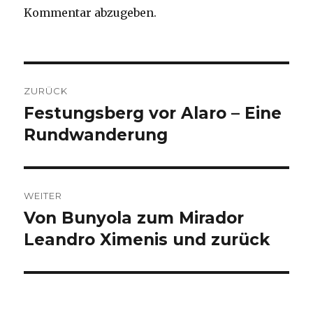
Kommentar abzugeben.
Beitragsnavigation
ZURÜCK
Festungsberg vor Alaro – Eine
Vorheriger
Beitrag:
Rundwanderung
WEITER
Von Bunyola zum Mirador
Nächster
Beitrag:
Leandro Ximenis und zurück