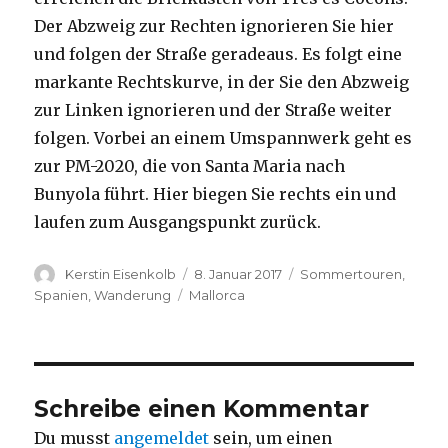
Der Abzweig zur Rechten ignorieren Sie hier
und folgen der Straße geradeaus. Es folgt eine
markante Rechtskurve, in der Sie den Abzweig
zur Linken ignorieren und der Straße weiter
folgen. Vorbei an einem Umspannwerk geht es
zur PM-2020, die von Santa Maria nach
Bunyola führt. Hier biegen Sie rechts ein und
laufen zum Ausgangspunkt zurück.
Autor
Veröffentlicht
Kategorien
Kerstin Eisenkolb
8. Januar 2017
Sommertouren
,
am
Schlagwörter
Spanien
,
Wanderung
Mallorca
Schreibe einen Kommentar
Du musst
angemeldet
sein, um einen