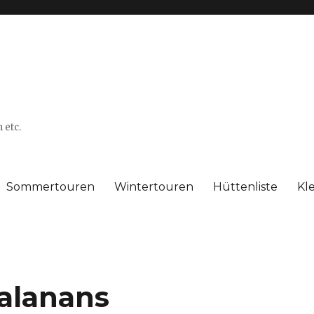
 etc.
Sommertouren
Wintertouren
Hüttenliste
Kl
Calanans