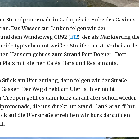
der Strandpromenade in Cadaqués in Höhe des Casinos
Gran. Das Wasser zur Linken folgen wir der
 und dem Wanderweg GR92 (
E12
), der als Markierung di
rrido typischen rot-weißen Streifen nutzt. Vorbei an de
uten Häusern geht es zum Strand Port Doguer. Dort
n Platz mit kleinen Cafés, Bars und Restaurants.
 Stück am Ufer entlang, dann folgen wir der Straße
 Gassen. Der Weg direkt am Ufer ist hier nicht
r Treppen geht es dann kurz darauf aber schon wieder
dpromenade, die uns direkt um Stand Llané Gran führt.
ck auf die Uferstraße erreichen wir kurz darauf den
it.