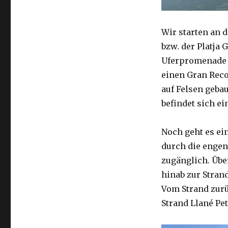
Wir starten an 
bzw. der Platja 
Uferpromenade
einen Gran Reco
auf Felsen geba
befindet sich ei
Noch geht es ein
durch die engen
zugänglich. Übe
hinab zur Stran
Vom Strand zurü
Strand Llané Pet