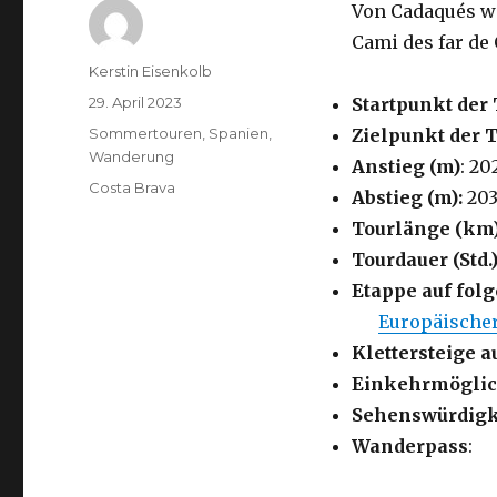
Von Cadaqués w
Cami des far d
Autor
Kerstin Eisenkolb
Veröffentlicht
29. April 2023
Startpunkt der 
am
Kategorien
Sommertouren
,
Spanien
,
Zielpunkt der 
Wanderung
Anstieg (m)
: 20
Schlagwörter
Costa Brava
Abstieg (m):
20
Tourlänge (km
Tourdauer (Std.)
Etappe auf fo
Europäische
Klettersteige a
Einkehrmöglic
Sehenswürdigk
Wanderpass
: