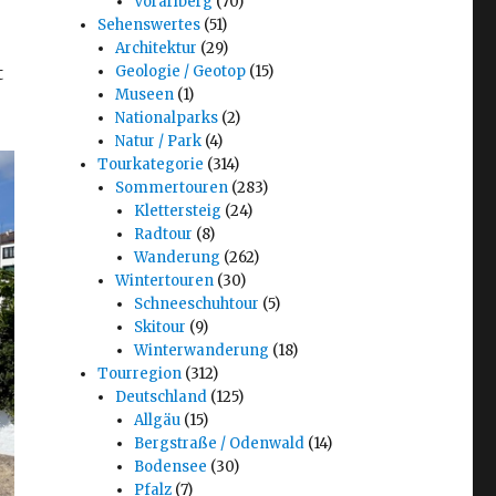
Vorarlberg
(70)
Sehenswertes
(51)
Architektur
(29)
t
Geologie / Geotop
(15)
Museen
(1)
Nationalparks
(2)
Natur / Park
(4)
Tourkategorie
(314)
Sommertouren
(283)
Klettersteig
(24)
Radtour
(8)
Wanderung
(262)
Wintertouren
(30)
Schneeschuhtour
(5)
Skitour
(9)
Winterwanderung
(18)
Tourregion
(312)
Deutschland
(125)
Allgäu
(15)
Bergstraße / Odenwald
(14)
Bodensee
(30)
Pfalz
(7)