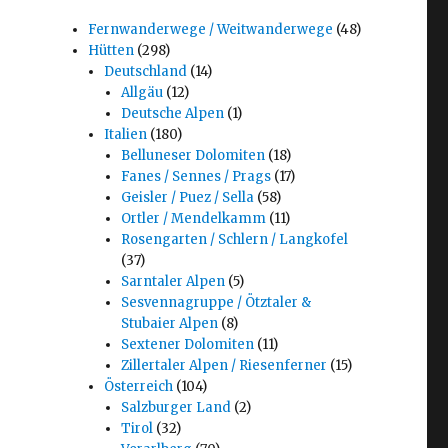
Fernwanderwege / Weitwanderwege
(48)
Hütten
(298)
Deutschland
(14)
Allgäu
(12)
Deutsche Alpen
(1)
Italien
(180)
Belluneser Dolomiten
(18)
Fanes / Sennes / Prags
(17)
Geisler / Puez / Sella
(58)
Ortler / Mendelkamm
(11)
Rosengarten / Schlern / Langkofel
(37)
Sarntaler Alpen
(5)
Sesvennagruppe / Ötztaler &
Stubaier Alpen
(8)
Sextener Dolomiten
(11)
Zillertaler Alpen / Riesenferner
(15)
Österreich
(104)
Salzburger Land
(2)
Tirol
(32)