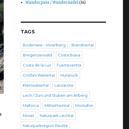
Wanderpass / Wandernadel
(14)
TAGS
Bodensee - Vorarlberg
Brandnertal
Bregenzerwald
Costa Brava
Costa de la Luz
Fuerteventra
Großes Walsertal
Hunsrück
Kleinwalsertal
Lanzarote
Lech / Zürs und Stuben am Arlberg
Mallorca
Mittelrheintal
Montafon
a
Mosel
Naturpark Lechtal
Naturparkregion Reutte