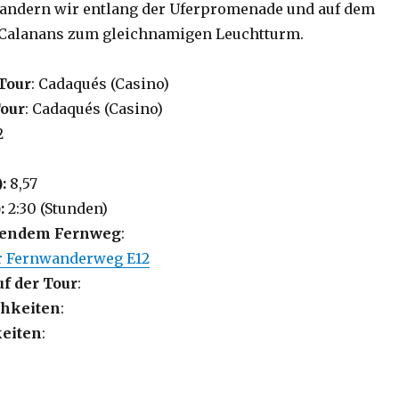
andern wir entlang der Uferpromenade und auf dem
e Calanans zum gleichnamigen Leuchtturm.
Tour
: Cadaqués (Casino)
Tour
: Cadaqués (Casino)
2
3
):
8,57
:
2:30 (Stunden)
lgendem Fernweg
:
r Fernwanderweg E12
uf der Tour
:
hkeiten
:
eiten
: