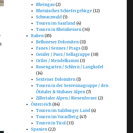
Rheingau
(2)
Rheinisches Schiefergebirge
(12)
Schwarzwald
(5)
Touren im Saarland
(4)
Touren in Rheinhessen
(36)
e
Italien
(85)
Belluneser Dolomiten
(11)
n
Fanes / Sennes / Prags
(11)
Geisler / Puez / Sellagruppe
(38)
Ortler / Mendelkamm
(3)
Rosengarten / Schlern / Langkofel
(14)
Sextener Dolomiten
(1)
Touren in der Sesvennagruppe / den
Ötztaler & Stubaier Alpen
(7)
Zillertaler Alpen / Riesenferner
(2)
Österreich
(84)
Touren im Salzburger Land
(4)
Touren im Vorarlberg
(47)
Touren in Tirol
(33)
Spanien
(22)