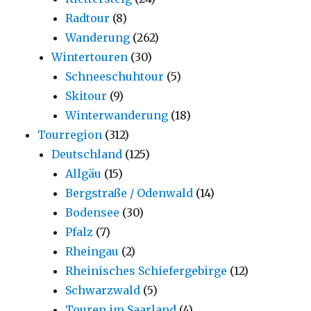
Radtour
(8)
Wanderung
(262)
Wintertouren
(30)
Schneeschuhtour
(5)
Skitour
(9)
Winterwanderung
(18)
Tourregion
(312)
Deutschland
(125)
Allgäu
(15)
Bergstraße / Odenwald
(14)
Bodensee
(30)
Pfalz
(7)
Rheingau
(2)
Rheinisches Schiefergebirge
(12)
Schwarzwald
(5)
Touren im Saarland
(4)