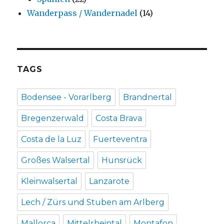
Wanderpass / Wandernadel
(14)
TAGS
Bodensee - Vorarlberg
Brandnertal
Bregenzerwald
Costa Brava
Costa de la Luz
Fuerteventra
Großes Walsertal
Hunsrück
Kleinwalsertal
Lanzarote
Lech / Zürs und Stuben am Arlberg
Mallorca
Mittelrheintal
Montafon