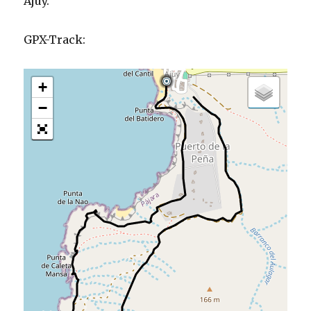
Ajuy.
GPX-Track:
+
−