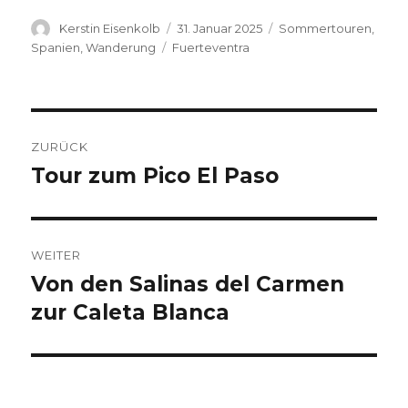
Autor
Veröffentlicht
Kategorien
Kerstin Eisenkolb
31. Januar 2025
Sommertouren
,
am
Schlagwörter
Spanien
,
Wanderung
Fuerteventra
Beitragsnavigation
ZURÜCK
Tour zum Pico El Paso
Vorheriger
Beitrag:
WEITER
Von den Salinas del Carmen
Nächster
Beitrag:
zur Caleta Blanca