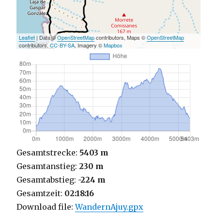
Leaflet
| Data ©
OpenStreetMap
contributors, Maps ©
OpenStreetMap
contributors,
CC-BY-SA
, Imagery ©
Mapbox
Gesamtstrecke:
5403 m
Gesamtanstieg:
230 m
Gesamtabstieg:
-224 m
Gesamtzeit:
02:18:16
Download file:
WandernAjuy.gpx