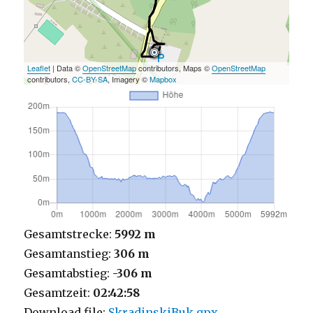
Leaflet
| Data ©
OpenStreetMap
contributors, Maps ©
OpenStreetMap
contributors,
CC-BY-SA
, Imagery ©
Mapbox
Gesamtstrecke:
5992 m
Gesamtanstieg:
306 m
Gesamtabstieg:
-306 m
Gesamtzeit:
02:42:58
Download file:
SkradinskiBuk.gpx