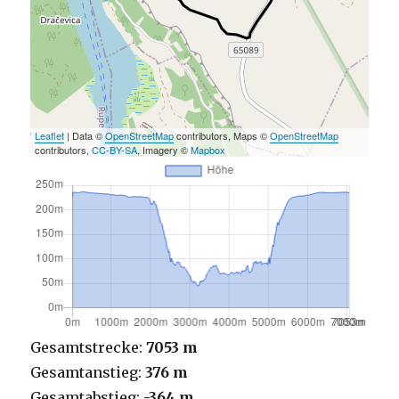
Leaflet
| Data ©
OpenStreetMap
contributors, Maps ©
OpenStreetMap
contributors,
CC-BY-SA
, Imagery ©
Mapbox
Gesamtstrecke:
7053 m
Gesamtanstieg:
376 m
Gesamtabstieg:
-364 m