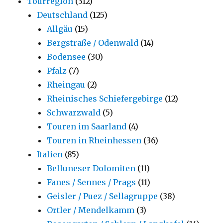
Tourregion
(312)
Deutschland
(125)
Allgäu
(15)
Bergstraße / Odenwald
(14)
Bodensee
(30)
Pfalz
(7)
Rheingau
(2)
Rheinisches Schiefergebirge
(12)
Schwarzwald
(5)
Touren im Saarland
(4)
Touren in Rheinhessen
(36)
Italien
(85)
Belluneser Dolomiten
(11)
Fanes / Sennes / Prags
(11)
Geisler / Puez / Sellagruppe
(38)
Ortler / Mendelkamm
(3)