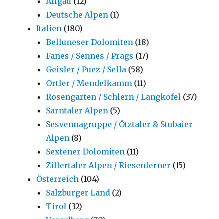
Allgäu
(12)
Deutsche Alpen
(1)
Italien
(180)
Belluneser Dolomiten
(18)
Fanes / Sennes / Prags
(17)
Geisler / Puez / Sella
(58)
Ortler / Mendelkamm
(11)
Rosengarten / Schlern / Langkofel
(37)
Sarntaler Alpen
(5)
Sesvennagruppe / Ötztaler & Stubaier
Alpen
(8)
Sextener Dolomiten
(11)
Zillertaler Alpen / Riesenferner
(15)
Österreich
(104)
Salzburger Land
(2)
Tirol
(32)