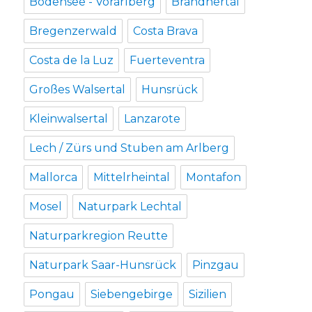
Bodensee - Vorarlberg
Brandnertal
Bregenzerwald
Costa Brava
Costa de la Luz
Fuerteventra
Großes Walsertal
Hunsrück
Kleinwalsertal
Lanzarote
Lech / Zürs und Stuben am Arlberg
Mallorca
Mittelrheintal
Montafon
Mosel
Naturpark Lechtal
Naturparkregion Reutte
Naturpark Saar-Hunsrück
Pinzgau
Pongau
Siebengebirge
Sizilien