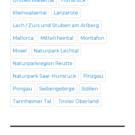
Großes Walsertal
Hunsrück
Kleinwalsertal
Lanzarote
Lech / Zürs und Stuben am Arlberg
Mallorca
Mittelrheintal
Montafon
Mosel
Naturpark Lechtal
Naturparkregion Reutte
Naturpark Saar-Hunsrück
Pinzgau
Pongau
Siebengebirge
Sizilien
Tannheimer Tal
Tiroler Oberland