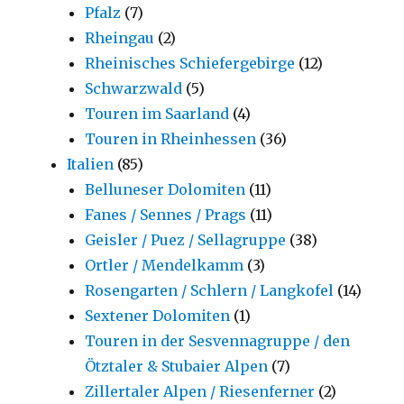
Pfalz
(7)
Rheingau
(2)
Rheinisches Schiefergebirge
(12)
Schwarzwald
(5)
Touren im Saarland
(4)
Touren in Rheinhessen
(36)
Italien
(85)
Belluneser Dolomiten
(11)
Fanes / Sennes / Prags
(11)
Geisler / Puez / Sellagruppe
(38)
Ortler / Mendelkamm
(3)
Rosengarten / Schlern / Langkofel
(14)
Sextener Dolomiten
(1)
Touren in der Sesvennagruppe / den
Ötztaler & Stubaier Alpen
(7)
Zillertaler Alpen / Riesenferner
(2)