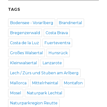
TAGS
Bodensee - Vorarlberg
Brandnertal
Bregenzerwald
Costa Brava
Costa de la Luz
Fuerteventra
Großes Walsertal
Hunsrück
Kleinwalsertal
Lanzarote
Lech / Zürs und Stuben am Arlberg
Mallorca
Mittelrheintal
Montafon
Mosel
Naturpark Lechtal
Naturparkregion Reutte