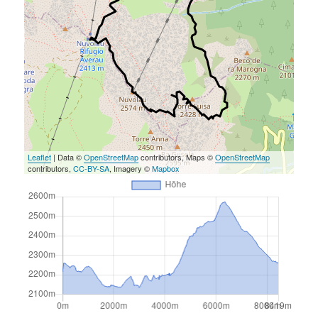
Leaflet
| Data ©
OpenStreetMap
contributors, Maps ©
OpenStreetMap
contributors,
CC-BY-SA
, Imagery ©
Mapbox