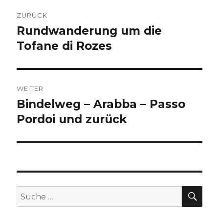
Beitragsnavigation
ZURÜCK
Rundwanderung um die
Vorheriger
Beitrag:
Tofane di Rozes
WEITER
Bindelweg – Arabba – Passo
Nächster
Beitrag:
Pordoi und zurück
SU
Suche
nach: