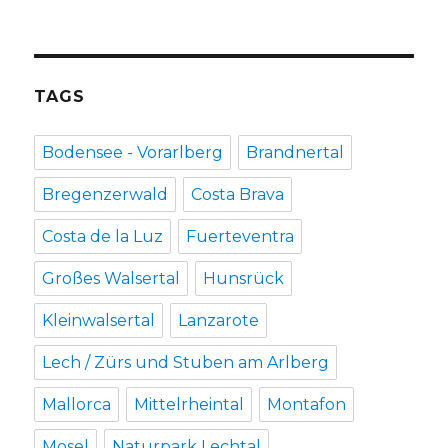
TAGS
Bodensee - Vorarlberg
Brandnertal
Bregenzerwald
Costa Brava
Costa de la Luz
Fuerteventra
Großes Walsertal
Hunsrück
Kleinwalsertal
Lanzarote
Lech / Zürs und Stuben am Arlberg
Mallorca
Mittelrheintal
Montafon
Mosel
Naturpark Lechtal