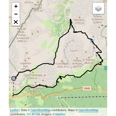
+
−
Leaflet
| Data ©
OpenStreetMap
contributors, Maps ©
OpenStreetMap
contributors,
CC-BY-SA
, Imagery ©
Mapbox