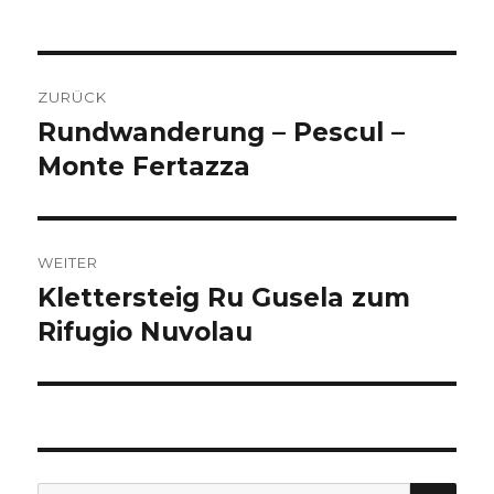
Beitragsnavigation
ZURÜCK
Rundwanderung – Pescul –
Vorheriger
Beitrag:
Monte Fertazza
WEITER
Klettersteig Ru Gusela zum
Nächster
Beitrag:
Rifugio Nuvolau
SU