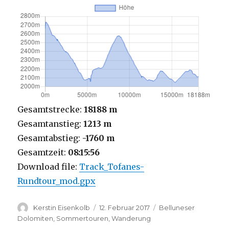
Gesamtstrecke:
18188 m
Gesamtanstieg:
1213 m
Gesamtabstieg:
-1760 m
Gesamtzeit:
08:15:56
Download file:
Track_Tofanes-
Rundtour_mod.gpx
Autor
Veröffentlicht
Kategorien
Kerstin Eisenkolb
12. Februar 2017
Belluneser
am
Dolomiten
,
Sommertouren
,
Wanderung