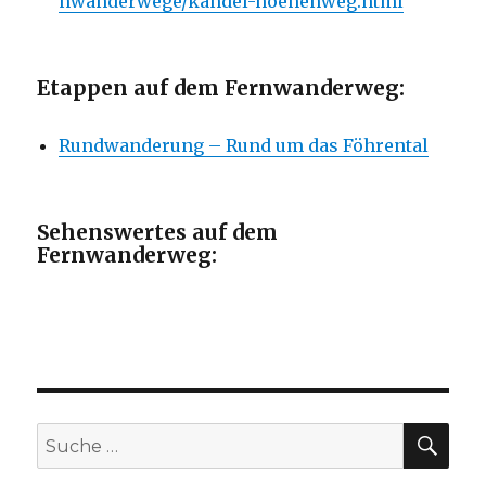
nwanderwege/kandel-hoehenweg.html
Etappen auf dem Fernwanderweg:
Rundwanderung – Rund um das Föhrental
Sehenswertes auf dem
Fernwanderweg:
SU
Suche
nach: