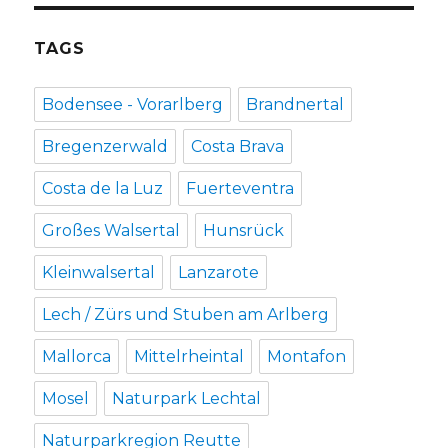
TAGS
Bodensee - Vorarlberg
Brandnertal
Bregenzerwald
Costa Brava
Costa de la Luz
Fuerteventra
Großes Walsertal
Hunsrück
Kleinwalsertal
Lanzarote
Lech / Zürs und Stuben am Arlberg
Mallorca
Mittelrheintal
Montafon
Mosel
Naturpark Lechtal
Naturparkregion Reutte