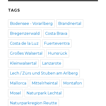
TAGS
Bodensee - Vorarlberg
Brandnertal
Bregenzerwald
Costa Brava
Costa de la Luz
Fuerteventra
Großes Walsertal
Hunsrück
Kleinwalsertal
Lanzarote
Lech / Zürs und Stuben am Arlberg
Mallorca
Mittelrheintal
Montafon
Mosel
Naturpark Lechtal
Naturparkregion Reutte