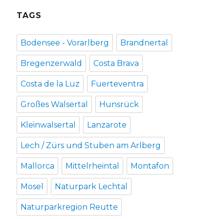
TAGS
Bodensee - Vorarlberg
Brandnertal
Bregenzerwald
Costa Brava
Costa de la Luz
Fuerteventra
Großes Walsertal
Hunsrück
Kleinwalsertal
Lanzarote
Lech / Zürs und Stuben am Arlberg
Mallorca
Mittelrheintal
Montafon
Mosel
Naturpark Lechtal
Naturparkregion Reutte