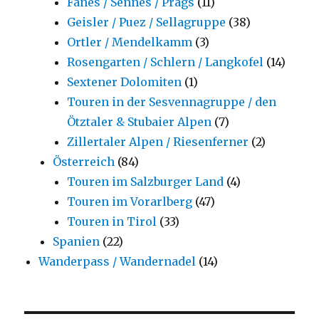
Fanes / Sennes / Prags
(11)
Geisler / Puez / Sellagruppe
(38)
Ortler / Mendelkamm
(3)
Rosengarten / Schlern / Langkofel
(14)
Sextener Dolomiten
(1)
Touren in der Sesvennagruppe / den
Ötztaler & Stubaier Alpen
(7)
Zillertaler Alpen / Riesenferner
(2)
Österreich
(84)
Touren im Salzburger Land
(4)
Touren im Vorarlberg
(47)
Touren in Tirol
(33)
Spanien
(22)
Wanderpass / Wandernadel
(14)