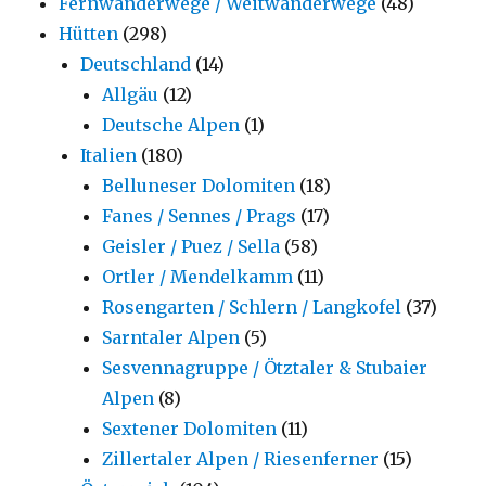
Fernwanderwege / Weitwanderwege
(48)
Hütten
(298)
Deutschland
(14)
Allgäu
(12)
Deutsche Alpen
(1)
Italien
(180)
Belluneser Dolomiten
(18)
Fanes / Sennes / Prags
(17)
Geisler / Puez / Sella
(58)
Ortler / Mendelkamm
(11)
Rosengarten / Schlern / Langkofel
(37)
Sarntaler Alpen
(5)
Sesvennagruppe / Ötztaler & Stubaier
Alpen
(8)
Sextener Dolomiten
(11)
Zillertaler Alpen / Riesenferner
(15)