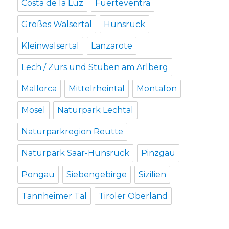
Costa de la Luz
Fuerteventra
Großes Walsertal
Hunsrück
Kleinwalsertal
Lanzarote
Lech / Zürs und Stuben am Arlberg
Mallorca
Mittelrheintal
Montafon
Mosel
Naturpark Lechtal
Naturparkregion Reutte
Naturpark Saar-Hunsrück
Pinzgau
Pongau
Siebengebirge
Sizilien
Tannheimer Tal
Tiroler Oberland