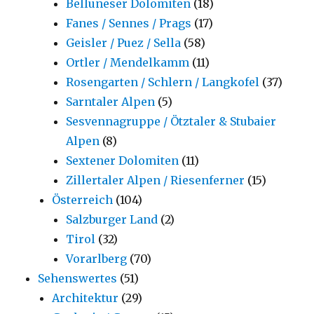
Belluneser Dolomiten
(18)
Fanes / Sennes / Prags
(17)
Geisler / Puez / Sella
(58)
Ortler / Mendelkamm
(11)
Rosengarten / Schlern / Langkofel
(37)
Sarntaler Alpen
(5)
Sesvennagruppe / Ötztaler & Stubaier
Alpen
(8)
Sextener Dolomiten
(11)
Zillertaler Alpen / Riesenferner
(15)
Österreich
(104)
Salzburger Land
(2)
Tirol
(32)
Vorarlberg
(70)
Sehenswertes
(51)
Architektur
(29)