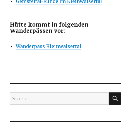
Gemsteltal-Runde im Kleinwalsertal
Hütte kommt in folgenden
Wanderpässen vor:
Wanderpass Kleinwalsertal
SU
Suche
nach: