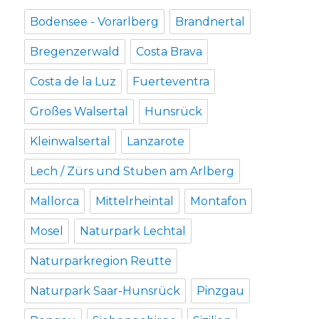
Bodensee - Vorarlberg
Brandnertal
Bregenzerwald
Costa Brava
Costa de la Luz
Fuerteventra
Großes Walsertal
Hunsrück
Kleinwalsertal
Lanzarote
Lech / Zürs und Stuben am Arlberg
Mallorca
Mittelrheintal
Montafon
Mosel
Naturpark Lechtal
Naturparkregion Reutte
Naturpark Saar-Hunsrück
Pinzgau