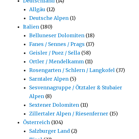
Deutschland
(14)
Allgäu
(12)
Deutsche Alpen
(1)
Italien
(180)
Belluneser Dolomiten
(18)
Fanes / Sennes / Prags
(17)
Geisler / Puez / Sella
(58)
Ortler / Mendelkamm
(11)
Rosengarten / Schlern / Langkofel
(37)
Sarntaler Alpen
(5)
Sesvennagruppe / Ötztaler & Stubaier
Alpen
(8)
Sextener Dolomiten
(11)
Zillertaler Alpen / Riesenferner
(15)
Österreich
(104)
Salzburger Land
(2)