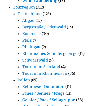
Winterwanderung
(18)
Tourregion
(312)
Deutschland
(125)
Allgäu
(15)
Bergstraße / Odenwald
(14)
Bodensee
(30)
Pfalz
(7)
Rheingau
(2)
Rheinisches Schiefergebirge
(12)
Schwarzwald
(5)
Touren im Saarland
(4)
Touren in Rheinhessen
(36)
Italien
(85)
Belluneser Dolomiten
(11)
Fanes / Sennes / Prags
(11)
Geisler / Puez / Sellagruppe
(38)