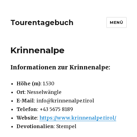
Tourentagebuch
MENÜ
Krinnenalpe
Informationen zur Krinnenalpe:
Höhe (m)
: 1.530
Ort
: Nesselwängle
E-Mail
: info@krinnenalpe.tirol
Telefon
: +43 5675 8189
Website
:
https://www.krinnenalpe.tirol/
Devotionalien
: Stempel