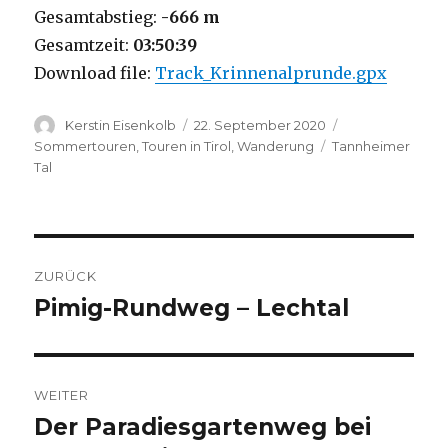
Gesamtabstieg:
-666 m
Gesamtzeit:
03:50:39
Download file:
Track_Krinnenalprunde.gpx
Autor
Veröffentlicht
Kategorien
Kerstin Eisenkolb
22. September 2020
am
Schlagwörter
Sommertouren
,
Touren in Tirol
,
Wanderung
Tannheimer
Tal
Beitragsnavigation
ZURÜCK
Pimig-Rundweg – Lechtal
Vorheriger
Beitrag:
WEITER
Der Paradiesgartenweg bei
Nächster