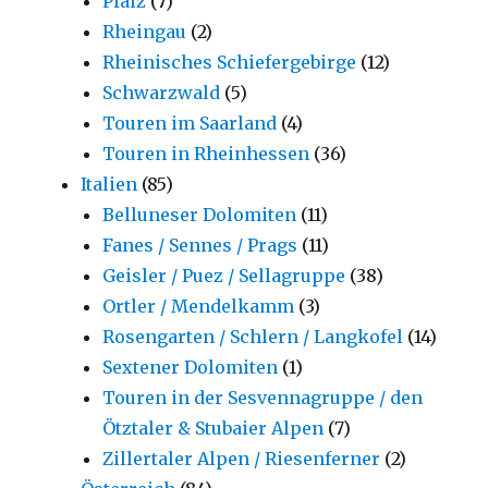
Pfalz
(7)
Rheingau
(2)
Rheinisches Schiefergebirge
(12)
Schwarzwald
(5)
Touren im Saarland
(4)
Touren in Rheinhessen
(36)
Italien
(85)
Belluneser Dolomiten
(11)
Fanes / Sennes / Prags
(11)
Geisler / Puez / Sellagruppe
(38)
Ortler / Mendelkamm
(3)
Rosengarten / Schlern / Langkofel
(14)
Sextener Dolomiten
(1)
Touren in der Sesvennagruppe / den
Ötztaler & Stubaier Alpen
(7)
Zillertaler Alpen / Riesenferner
(2)