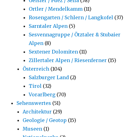
Geisler / Puez / Sella
(58)
Ortler / Mendelkamm
(11)
Rosengarten / Schlern / Langkofel
(37)
Sarntaler Alpen
(5)
Sesvennagruppe / Ötztaler & Stubaier
Alpen
(8)
Sextener Dolomiten
(11)
Zillertaler Alpen / Riesenferner
(15)
Österreich
(104)
Salzburger Land
(2)
Tirol
(32)
Vorarlberg
(70)
Sehenswertes
(51)
Architektur
(29)
Geologie / Geotop
(15)
Museen
(1)