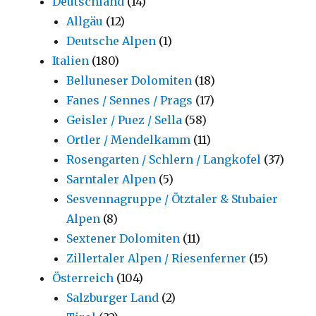
Deutschland
(14)
Allgäu
(12)
Deutsche Alpen
(1)
Italien
(180)
Belluneser Dolomiten
(18)
Fanes / Sennes / Prags
(17)
Geisler / Puez / Sella
(58)
Ortler / Mendelkamm
(11)
Rosengarten / Schlern / Langkofel
(37)
Sarntaler Alpen
(5)
Sesvennagruppe / Ötztaler & Stubaier
Alpen
(8)
Sextener Dolomiten
(11)
Zillertaler Alpen / Riesenferner
(15)
Österreich
(104)
Salzburger Land
(2)