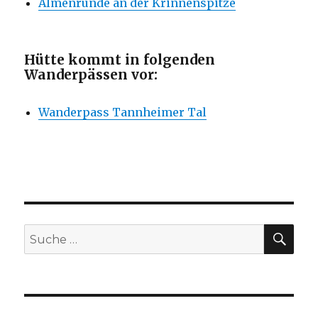
Almenrunde an der Krinnenspitze
Hütte kommt in folgenden
Wanderpässen vor:
Wanderpass Tannheimer Tal
SU
Suche
nach: