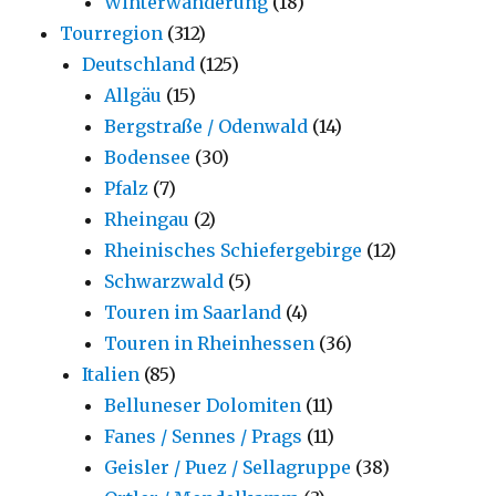
Winterwanderung
(18)
Tourregion
(312)
Deutschland
(125)
Allgäu
(15)
Bergstraße / Odenwald
(14)
Bodensee
(30)
Pfalz
(7)
Rheingau
(2)
Rheinisches Schiefergebirge
(12)
Schwarzwald
(5)
Touren im Saarland
(4)
Touren in Rheinhessen
(36)
Italien
(85)
Belluneser Dolomiten
(11)
Fanes / Sennes / Prags
(11)
Geisler / Puez / Sellagruppe
(38)