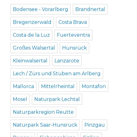
Bodensee - Vorarlberg
Brandnertal
Bregenzerwald
Costa Brava
Costa de la Luz
Fuerteventra
Großes Walsertal
Hunsrück
Kleinwalsertal
Lanzarote
Lech / Zürs und Stuben am Arlberg
Mallorca
Mittelrheintal
Montafon
Mosel
Naturpark Lechtal
Naturparkregion Reutte
Naturpark Saar-Hunsrück
Pinzgau