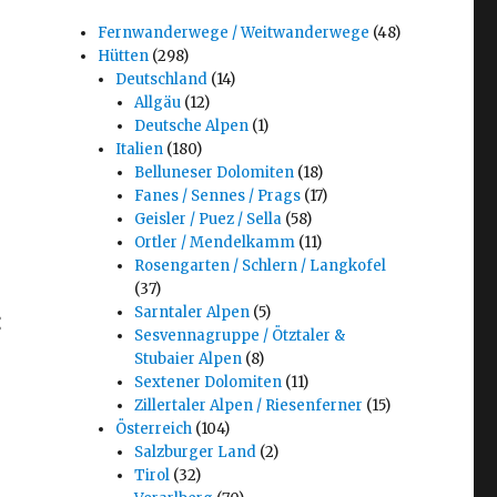
Fernwanderwege / Weitwanderwege
(48)
Hütten
(298)
Deutschland
(14)
Allgäu
(12)
Deutsche Alpen
(1)
Italien
(180)
Belluneser Dolomiten
(18)
Fanes / Sennes / Prags
(17)
Geisler / Puez / Sella
(58)
Ortler / Mendelkamm
(11)
Rosengarten / Schlern / Langkofel
(37)
Sarntaler Alpen
(5)
:
Sesvennagruppe / Ötztaler &
Stubaier Alpen
(8)
Sextener Dolomiten
(11)
Zillertaler Alpen / Riesenferner
(15)
Österreich
(104)
Salzburger Land
(2)
Tirol
(32)