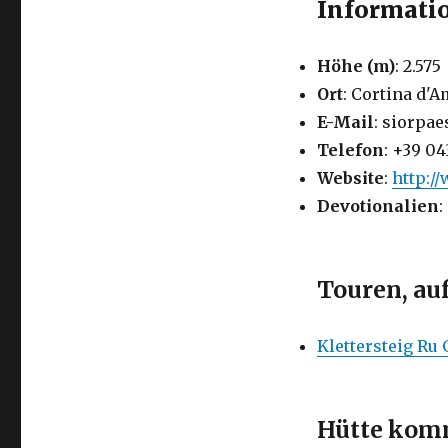
Informati
Höhe (m)
: 2.575
Ort
: Cortina d'
E-Mail
: siorpa
Telefon
: +39 0
Website
:
http:/
Devotionalien
:
Touren, au
Klettersteig Ru
Hütte komm