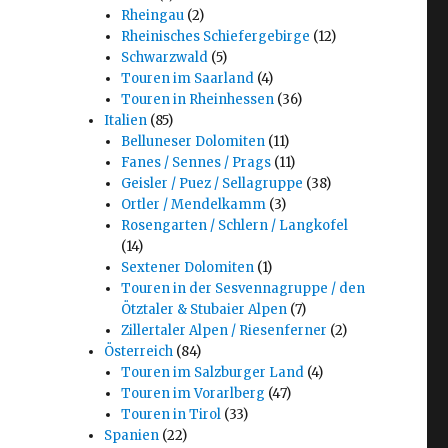
Rheingau
(2)
Rheinisches Schiefergebirge
(12)
Schwarzwald
(5)
Touren im Saarland
(4)
Touren in Rheinhessen
(36)
Italien
(85)
Belluneser Dolomiten
(11)
Fanes / Sennes / Prags
(11)
Geisler / Puez / Sellagruppe
(38)
Ortler / Mendelkamm
(3)
Rosengarten / Schlern / Langkofel
(14)
Sextener Dolomiten
(1)
Touren in der Sesvennagruppe / den
Ötztaler & Stubaier Alpen
(7)
Zillertaler Alpen / Riesenferner
(2)
Österreich
(84)
Touren im Salzburger Land
(4)
Touren im Vorarlberg
(47)
Touren in Tirol
(33)
Spanien
(22)