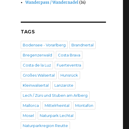
Wanderpass / Wandernadel
(14)
TAGS
Bodensee - Vorarlberg
Brandnertal
Bregenzerwald
Costa Brava
Costa de la Luz
Fuerteventra
Großes Walsertal
Hunsrück
Kleinwalsertal
Lanzarote
Lech / Zürs und Stuben am Arlberg
Mallorca
Mittelrheintal
Montafon
Mosel
Naturpark Lechtal
Naturparkregion Reutte