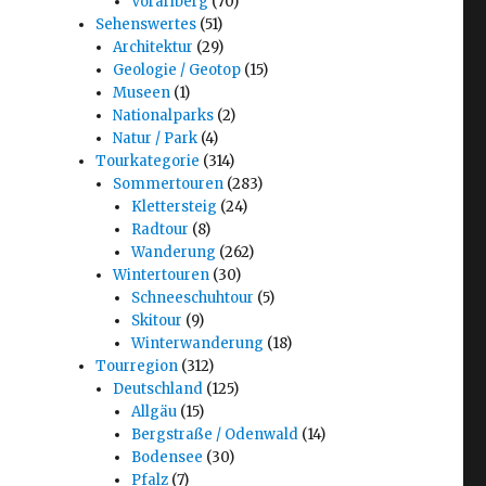
Vorarlberg
(70)
Sehenswertes
(51)
Architektur
(29)
Geologie / Geotop
(15)
Museen
(1)
Nationalparks
(2)
Natur / Park
(4)
Tourkategorie
(314)
Sommertouren
(283)
Klettersteig
(24)
Radtour
(8)
Wanderung
(262)
Wintertouren
(30)
Schneeschuhtour
(5)
Skitour
(9)
Winterwanderung
(18)
Tourregion
(312)
Deutschland
(125)
Allgäu
(15)
Bergstraße / Odenwald
(14)
Bodensee
(30)
Pfalz
(7)