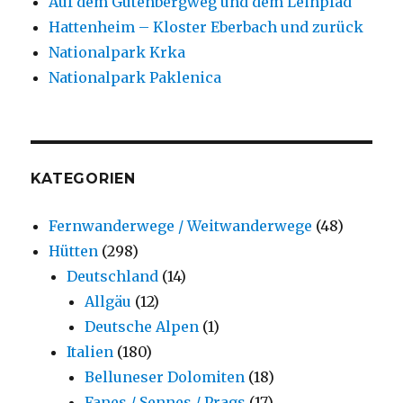
Auf dem Gutenbergweg und dem Leinpfad
Hattenheim – Kloster Eberbach und zurück
Nationalpark Krka
Nationalpark Paklenica
KATEGORIEN
Fernwanderwege / Weitwanderwege
(48)
Hütten
(298)
Deutschland
(14)
Allgäu
(12)
Deutsche Alpen
(1)
Italien
(180)
Belluneser Dolomiten
(18)
Fanes / Sennes / Prags
(17)