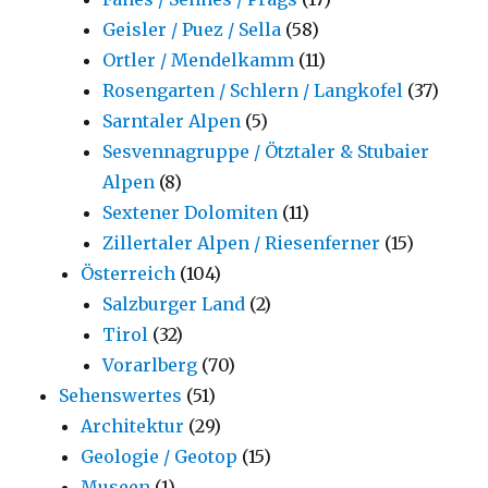
Geisler / Puez / Sella
(58)
Ortler / Mendelkamm
(11)
Rosengarten / Schlern / Langkofel
(37)
Sarntaler Alpen
(5)
Sesvennagruppe / Ötztaler & Stubaier
Alpen
(8)
Sextener Dolomiten
(11)
Zillertaler Alpen / Riesenferner
(15)
Österreich
(104)
Salzburger Land
(2)
Tirol
(32)
Vorarlberg
(70)
Sehenswertes
(51)
Architektur
(29)
Geologie / Geotop
(15)
Museen
(1)