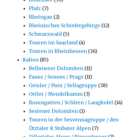
Pfalz
(7)
Rheingau
(2)
Rheinisches Schiefergebirge
(12)
Schwarzwald
(5)
Touren im Saarland
(4)
Touren in Rheinhessen
(36)
Italien
(85)
Belluneser Dolomiten
(11)
Fanes / Sennes / Prags
(11)
Geisler / Puez / Sellagruppe
(38)
Ortler / Mendelkamm
(3)
Rosengarten / Schlern / Langkofel
(14)
Sextener Dolomiten
(1)
Touren in der Sesvennagruppe / den
Ötztaler & Stubaier Alpen
(7)
Zillertaler Alpen / Riesenferner
(2)