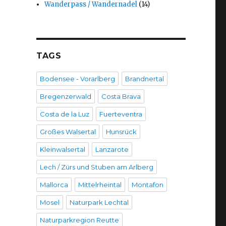
Wanderpass / Wandernadel
(14)
TAGS
Bodensee - Vorarlberg
Brandnertal
Bregenzerwald
Costa Brava
Costa de la Luz
Fuerteventra
Großes Walsertal
Hunsrück
Kleinwalsertal
Lanzarote
Lech / Zürs und Stuben am Arlberg
Mallorca
Mittelrheintal
Montafon
Mosel
Naturpark Lechtal
Naturparkregion Reutte