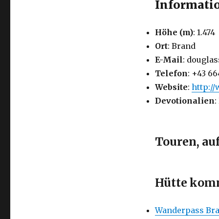
Informatio
Höhe (m)
: 1.474
Ort
: Brand
E-Mail
: dougla
Telefon
: +43 66
Website
:
http:/
Devotionalien
:
Touren, au
Hütte komm
Wanderpass Bra