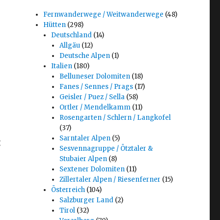
Fernwanderwege / Weitwanderwege
(48)
Hütten
(298)
Deutschland
(14)
Allgäu
(12)
Deutsche Alpen
(1)
Italien
(180)
Belluneser Dolomiten
(18)
Fanes / Sennes / Prags
(17)
Geisler / Puez / Sella
(58)
Ortler / Mendelkamm
(11)
Rosengarten / Schlern / Langkofel
(37)
Sarntaler Alpen
(5)
:
Sesvennagruppe / Ötztaler &
Stubaier Alpen
(8)
Sextener Dolomiten
(11)
Zillertaler Alpen / Riesenferner
(15)
Österreich
(104)
Salzburger Land
(2)
Tirol
(32)