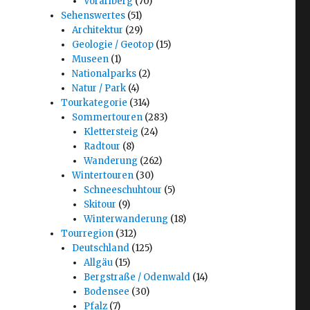
Vorarlberg
(70)
Sehenswertes
(51)
Architektur
(29)
Geologie / Geotop
(15)
Museen
(1)
Nationalparks
(2)
Natur / Park
(4)
Tourkategorie
(314)
Sommertouren
(283)
Klettersteig
(24)
Radtour
(8)
Wanderung
(262)
Wintertouren
(30)
Schneeschuhtour
(5)
Skitour
(9)
Winterwanderung
(18)
Tourregion
(312)
Deutschland
(125)
Allgäu
(15)
Bergstraße / Odenwald
(14)
Bodensee
(30)
Pfalz
(7)