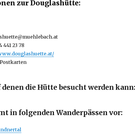
nen zur Douglashütte:
sshuette@muehlebach.at
4 441 23 78
/www.douglashuette.at/
 Postkarten
f denen die Hütte besucht werden kann
t in folgenden Wanderpässen vor:
ndnertal