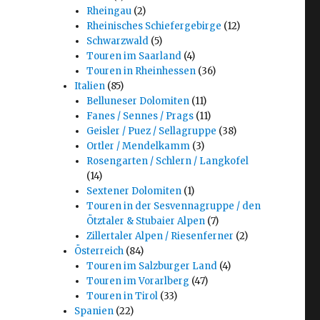
Rheingau
(2)
Rheinisches Schiefergebirge
(12)
Schwarzwald
(5)
Touren im Saarland
(4)
Touren in Rheinhessen
(36)
Italien
(85)
Belluneser Dolomiten
(11)
Fanes / Sennes / Prags
(11)
Geisler / Puez / Sellagruppe
(38)
Ortler / Mendelkamm
(3)
Rosengarten / Schlern / Langkofel
(14)
Sextener Dolomiten
(1)
Touren in der Sesvennagruppe / den
Ötztaler & Stubaier Alpen
(7)
Zillertaler Alpen / Riesenferner
(2)
Österreich
(84)
Touren im Salzburger Land
(4)
Touren im Vorarlberg
(47)
Touren in Tirol
(33)
Spanien
(22)