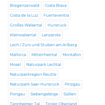
Bregenzerwald
Costa Brava
Costa de la Luz
Fuerteventra
Großes Walsertal
Hunsrück
Kleinwalsertal
Lanzarote
Lech / Zürs und Stuben am Arlberg
Mallorca
Mittelrheintal
Montafon
Mosel
Naturpark Lechtal
Naturparkregion Reutte
Naturpark Saar-Hunsrück
Pinzgau
Pongau
Siebengebirge
Sizilien
Tannheimer Tal
Tiroler Oberland