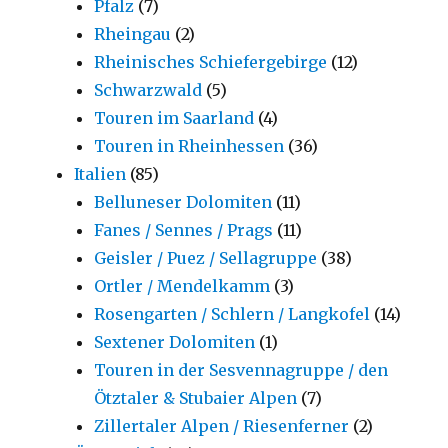
Pfalz
(7)
Rheingau
(2)
Rheinisches Schiefergebirge
(12)
Schwarzwald
(5)
Touren im Saarland
(4)
Touren in Rheinhessen
(36)
Italien
(85)
Belluneser Dolomiten
(11)
Fanes / Sennes / Prags
(11)
Geisler / Puez / Sellagruppe
(38)
Ortler / Mendelkamm
(3)
Rosengarten / Schlern / Langkofel
(14)
Sextener Dolomiten
(1)
Touren in der Sesvennagruppe / den
Ötztaler & Stubaier Alpen
(7)
Zillertaler Alpen / Riesenferner
(2)