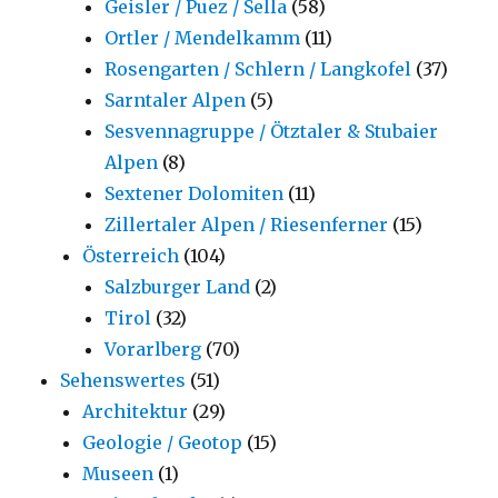
Geisler / Puez / Sella
(58)
Ortler / Mendelkamm
(11)
Rosengarten / Schlern / Langkofel
(37)
Sarntaler Alpen
(5)
Sesvennagruppe / Ötztaler & Stubaier
Alpen
(8)
Sextener Dolomiten
(11)
Zillertaler Alpen / Riesenferner
(15)
Österreich
(104)
Salzburger Land
(2)
Tirol
(32)
Vorarlberg
(70)
Sehenswertes
(51)
Architektur
(29)
Geologie / Geotop
(15)
Museen
(1)