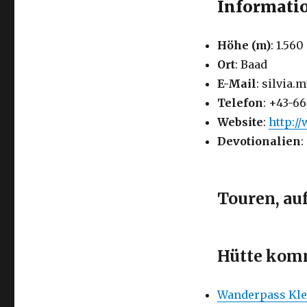
Informatio
Höhe (m)
: 1.560
Ort
: Baad
E-Mail
: silvia.
Telefon
: +43-6
Website
:
http:/
Devotionalien
:
Touren, au
Hütte komm
Wanderpass Kle