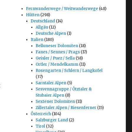
Fernwanderwege / Weitwanderwege
(48)
Hütten
(298)
Deutschland
(14)
Allgäu
(12)
Deutsche Alpen
(1)
Italien
(180)
Belluneser Dolomiten
(18)
Fanes / Sennes / Prags
(17)
Geisler / Puez / Sella
(58)
Ortler / Mendelkamm
(11)
Rosengarten / Schlern / Langkofel
(37)
Sarntaler Alpen
(5)
:
Sesvennagruppe / Ötztaler &
Stubaier Alpen
(8)
Sextener Dolomiten
(11)
Zillertaler Alpen / Riesenferner
(15)
Österreich
(104)
Salzburger Land
(2)
Tirol
(32)