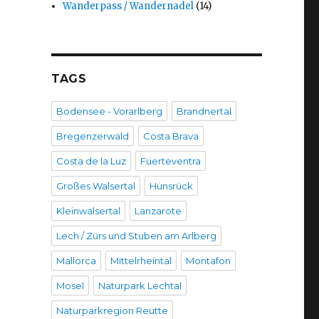
Wanderpass / Wandernadel
(14)
TAGS
Bodensee - Vorarlberg
Brandnertal
Bregenzerwald
Costa Brava
Costa de la Luz
Fuerteventra
Großes Walsertal
Hunsrück
Kleinwalsertal
Lanzarote
Lech / Zürs und Stuben am Arlberg
Mallorca
Mittelrheintal
Montafon
Mosel
Naturpark Lechtal
Naturparkregion Reutte