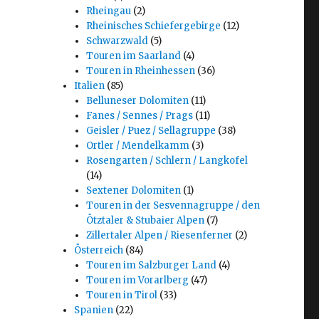
Rheingau
(2)
Rheinisches Schiefergebirge
(12)
Schwarzwald
(5)
Touren im Saarland
(4)
Touren in Rheinhessen
(36)
Italien
(85)
Belluneser Dolomiten
(11)
Fanes / Sennes / Prags
(11)
Geisler / Puez / Sellagruppe
(38)
Ortler / Mendelkamm
(3)
Rosengarten / Schlern / Langkofel
(14)
Sextener Dolomiten
(1)
Touren in der Sesvennagruppe / den
Ötztaler & Stubaier Alpen
(7)
Zillertaler Alpen / Riesenferner
(2)
Österreich
(84)
Touren im Salzburger Land
(4)
Touren im Vorarlberg
(47)
Touren in Tirol
(33)
Spanien
(22)