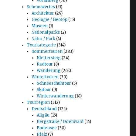
Vorarlberg
(70)
Sehenswertes
(51)
Architektur
(29)
Geologie / Geotop
(15)
Museen
(1)
Nationalparks
(2)
Natur / Park
(4)
Tourkategorie
(314)
Sommertouren
(283)
Klettersteig
(24)
Radtour
(8)
Wanderung
(262)
Wintertouren
(30)
Schneeschuhtour
(5)
Skitour
(9)
Winterwanderung
(18)
Tourregion
(312)
Deutschland
(125)
Allgäu
(15)
Bergstraße / Odenwald
(14)
Bodensee
(30)
Pfalz
(7)