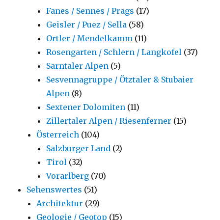
Fanes / Sennes / Prags
(17)
Geisler / Puez / Sella
(58)
Ortler / Mendelkamm
(11)
Rosengarten / Schlern / Langkofel
(37)
Sarntaler Alpen
(5)
Sesvennagruppe / Ötztaler & Stubaier
Alpen
(8)
Sextener Dolomiten
(11)
Zillertaler Alpen / Riesenferner
(15)
Österreich
(104)
Salzburger Land
(2)
Tirol
(32)
Vorarlberg
(70)
Sehenswertes
(51)
Architektur
(29)
Geologie / Geotop
(15)