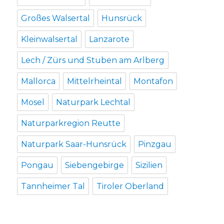
Großes Walsertal
Hunsrück
Kleinwalsertal
Lanzarote
Lech / Zürs und Stuben am Arlberg
Mallorca
Mittelrheintal
Montafon
Mosel
Naturpark Lechtal
Naturparkregion Reutte
Naturpark Saar-Hunsrück
Pinzgau
Pongau
Siebengebirge
Sizilien
Tannheimer Tal
Tiroler Oberland