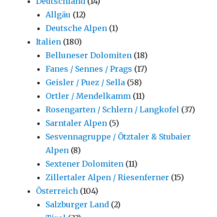
Deutschland
(14)
Allgäu
(12)
Deutsche Alpen
(1)
Italien
(180)
Belluneser Dolomiten
(18)
Fanes / Sennes / Prags
(17)
Geisler / Puez / Sella
(58)
Ortler / Mendelkamm
(11)
Rosengarten / Schlern / Langkofel
(37)
Sarntaler Alpen
(5)
Sesvennagruppe / Ötztaler & Stubaier
Alpen
(8)
Sextener Dolomiten
(11)
Zillertaler Alpen / Riesenferner
(15)
Österreich
(104)
Salzburger Land
(2)