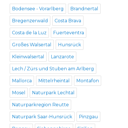
Bodensee - Vorarlberg
Brandnertal
Bregenzerwald
Costa Brava
Costa de la Luz
Fuerteventra
Großes Walsertal
Hunsrück
Kleinwalsertal
Lanzarote
Lech / Zürs und Stuben am Arlberg
Mallorca
Mittelrheintal
Montafon
Mosel
Naturpark Lechtal
Naturparkregion Reutte
Naturpark Saar-Hunsrück
Pinzgau