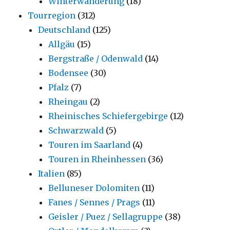
Winterwanderung
(18)
Tourregion
(312)
Deutschland
(125)
Allgäu
(15)
Bergstraße / Odenwald
(14)
Bodensee
(30)
Pfalz
(7)
Rheingau
(2)
Rheinisches Schiefergebirge
(12)
Schwarzwald
(5)
Touren im Saarland
(4)
Touren in Rheinhessen
(36)
Italien
(85)
Belluneser Dolomiten
(11)
Fanes / Sennes / Prags
(11)
Geisler / Puez / Sellagruppe
(38)