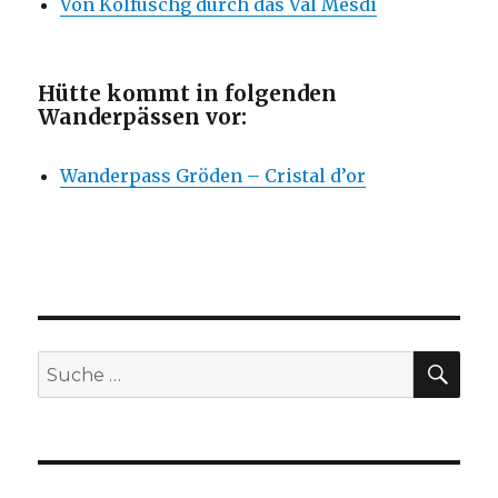
Von Kolfuschg durch das Val Mesdi
Hütte kommt in folgenden
Wanderpässen vor:
Wanderpass Gröden – Cristal d’or
SU
Suche
nach: