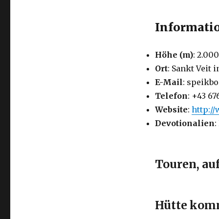
Informatio
Höhe (m)
: 2.000
Ort
: Sankt Veit 
E-Mail
: speikb
Telefon
: +43 6
Website
:
http:/
Devotionalien
:
Touren, au
Hütte komm