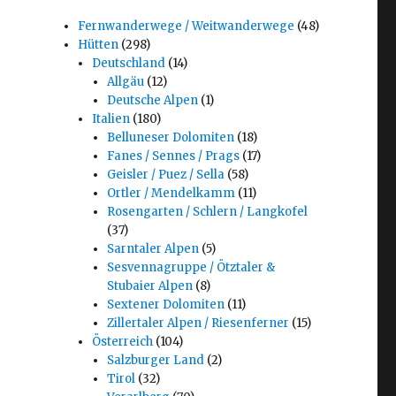
Fernwanderwege / Weitwanderwege
(48)
Hütten
(298)
Deutschland
(14)
Allgäu
(12)
Deutsche Alpen
(1)
Italien
(180)
Belluneser Dolomiten
(18)
Fanes / Sennes / Prags
(17)
Geisler / Puez / Sella
(58)
Ortler / Mendelkamm
(11)
Rosengarten / Schlern / Langkofel
(37)
Sarntaler Alpen
(5)
Sesvennagruppe / Ötztaler &
Stubaier Alpen
(8)
Sextener Dolomiten
(11)
Zillertaler Alpen / Riesenferner
(15)
Österreich
(104)
Salzburger Land
(2)
Tirol
(32)