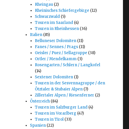
Rheingau
(2)
Rheinisches Schiefergebirge
(12)
Schwarzwald
(5)
Touren im Saarland
(4)
Touren in Rheinhessen
(36)
Italien
(85)
Belluneser Dolomiten
(11)
Fanes / Sennes / Prags
(11)
Geisler / Puez / Sellagruppe
(38)
Ortler / Mendelkamm
(3)
Rosengarten / Schlern / Langkofel
(14)
Sextener Dolomiten
(1)
Touren in der Sesvennagruppe / den
Ötztaler & Stubaier Alpen
(7)
Zillertaler Alpen / Riesenferner
(2)
Österreich
(84)
Touren im Salzburger Land
(4)
Touren im Vorarlberg
(47)
Touren in Tirol
(33)
Spanien
(22)