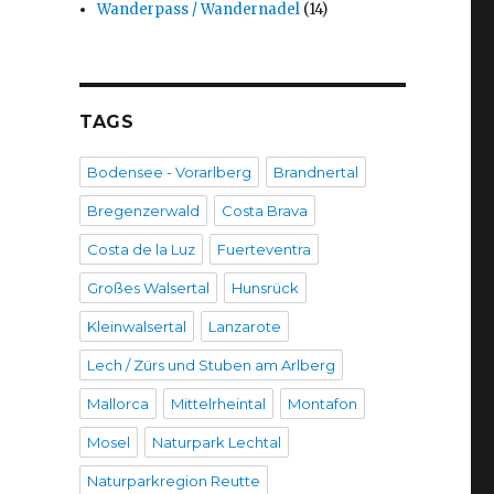
Wanderpass / Wandernadel
(14)
TAGS
Bodensee - Vorarlberg
Brandnertal
Bregenzerwald
Costa Brava
Costa de la Luz
Fuerteventra
Großes Walsertal
Hunsrück
Kleinwalsertal
Lanzarote
Lech / Zürs und Stuben am Arlberg
Mallorca
Mittelrheintal
Montafon
Mosel
Naturpark Lechtal
Naturparkregion Reutte