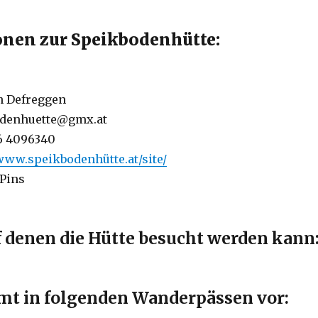
nen zur Speikbodenhütte:
in Defreggen
odenhuette@gmx.at
76 4096340
/www.speikbodenhütte.at/site/
 Pins
f denen die Hütte besucht werden kann
t in folgenden Wanderpässen vor: