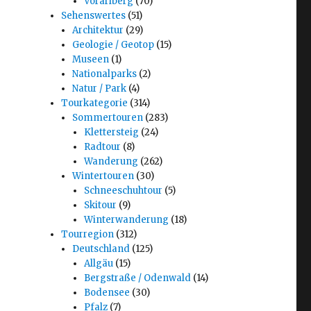
Vorarlberg
(70)
Sehenswertes
(51)
Architektur
(29)
Geologie / Geotop
(15)
Museen
(1)
Nationalparks
(2)
Natur / Park
(4)
Tourkategorie
(314)
Sommertouren
(283)
Klettersteig
(24)
Radtour
(8)
Wanderung
(262)
Wintertouren
(30)
Schneeschuhtour
(5)
Skitour
(9)
Winterwanderung
(18)
Tourregion
(312)
Deutschland
(125)
Allgäu
(15)
Bergstraße / Odenwald
(14)
Bodensee
(30)
Pfalz
(7)