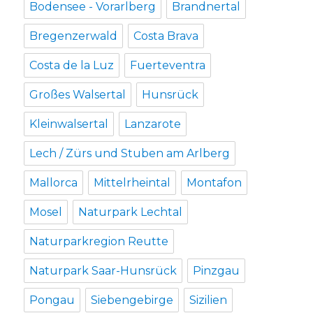
Bodensee - Vorarlberg
Brandnertal
Bregenzerwald
Costa Brava
Costa de la Luz
Fuerteventra
Großes Walsertal
Hunsrück
Kleinwalsertal
Lanzarote
Lech / Zürs und Stuben am Arlberg
Mallorca
Mittelrheintal
Montafon
Mosel
Naturpark Lechtal
Naturparkregion Reutte
Naturpark Saar-Hunsrück
Pinzgau
Pongau
Siebengebirge
Sizilien