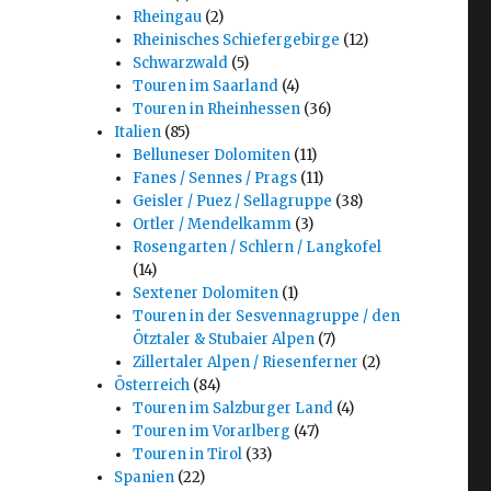
Rheingau
(2)
Rheinisches Schiefergebirge
(12)
Schwarzwald
(5)
Touren im Saarland
(4)
Touren in Rheinhessen
(36)
Italien
(85)
Belluneser Dolomiten
(11)
Fanes / Sennes / Prags
(11)
Geisler / Puez / Sellagruppe
(38)
Ortler / Mendelkamm
(3)
Rosengarten / Schlern / Langkofel
(14)
Sextener Dolomiten
(1)
Touren in der Sesvennagruppe / den
Ötztaler & Stubaier Alpen
(7)
Zillertaler Alpen / Riesenferner
(2)
Österreich
(84)
Touren im Salzburger Land
(4)
Touren im Vorarlberg
(47)
Touren in Tirol
(33)
Spanien
(22)