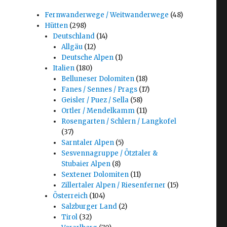
Fernwanderwege / Weitwanderwege
(48)
Hütten
(298)
Deutschland
(14)
Allgäu
(12)
Deutsche Alpen
(1)
Italien
(180)
Belluneser Dolomiten
(18)
Fanes / Sennes / Prags
(17)
Geisler / Puez / Sella
(58)
Ortler / Mendelkamm
(11)
Rosengarten / Schlern / Langkofel
(37)
Sarntaler Alpen
(5)
Sesvennagruppe / Ötztaler &
Stubaier Alpen
(8)
Sextener Dolomiten
(11)
Zillertaler Alpen / Riesenferner
(15)
Österreich
(104)
Salzburger Land
(2)
Tirol
(32)