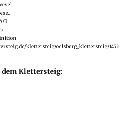
wesel
esel
 A/B
75
inition
:
ersteig.de/klettersteig/oelsberg_klettersteig/1453
 dem Klettersteig: