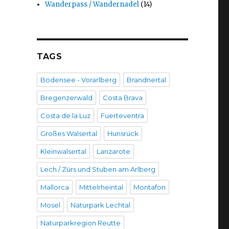
Wanderpass / Wandernadel
(14)
TAGS
Bodensee - Vorarlberg
Brandnertal
Bregenzerwald
Costa Brava
Costa de la Luz
Fuerteventra
Großes Walsertal
Hunsrück
Kleinwalsertal
Lanzarote
Lech / Zürs und Stuben am Arlberg
Mallorca
Mittelrheintal
Montafon
Mosel
Naturpark Lechtal
Naturparkregion Reutte