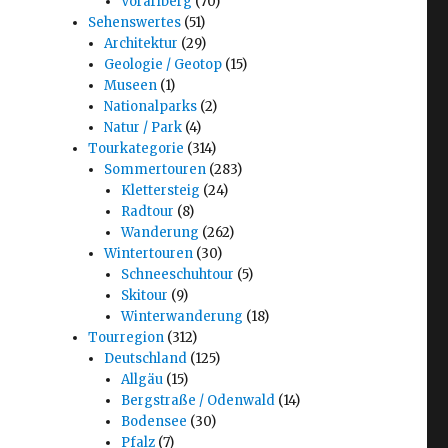
Vorarlberg
(70)
Sehenswertes
(51)
Architektur
(29)
Geologie / Geotop
(15)
Museen
(1)
Nationalparks
(2)
Natur / Park
(4)
Tourkategorie
(314)
Sommertouren
(283)
Klettersteig
(24)
Radtour
(8)
Wanderung
(262)
Wintertouren
(30)
Schneeschuhtour
(5)
Skitour
(9)
Winterwanderung
(18)
Tourregion
(312)
Deutschland
(125)
Allgäu
(15)
Bergstraße / Odenwald
(14)
Bodensee
(30)
Pfalz
(7)