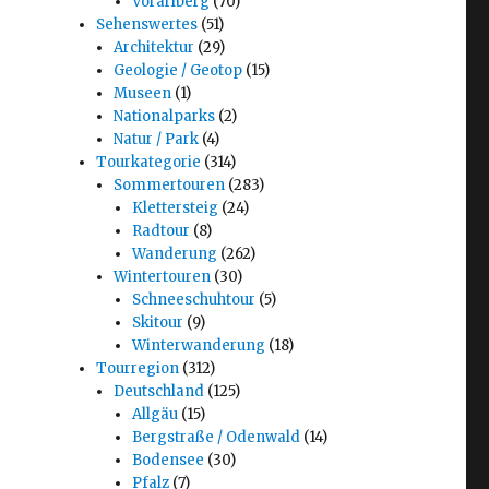
Vorarlberg
(70)
Sehenswertes
(51)
Architektur
(29)
Geologie / Geotop
(15)
Museen
(1)
Nationalparks
(2)
Natur / Park
(4)
Tourkategorie
(314)
Sommertouren
(283)
Klettersteig
(24)
Radtour
(8)
Wanderung
(262)
Wintertouren
(30)
Schneeschuhtour
(5)
Skitour
(9)
Winterwanderung
(18)
Tourregion
(312)
Deutschland
(125)
Allgäu
(15)
Bergstraße / Odenwald
(14)
Bodensee
(30)
Pfalz
(7)