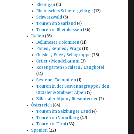
Rheingau
(2)
Rheinisches Schiefergebirge
(12)
Schwarzwald
(5)
Touren im Saarland
(4)
Touren in Rheinhessen
(36)
Italien
(85)
Belluneser Dolomiten
(11)
Fanes / Sennes / Prags
(11)
Geisler / Puez / Sellagruppe
(38)
Ortler / Mendelkamm
(3)
Rosengarten / Schlern / Langkofel
(14)
Sextener Dolomiten
(1)
Touren in der Sesvennagruppe / den
Ötztaler & Stubaier Alpen
(7)
Zillertaler Alpen / Riesenferner
(2)
Österreich
(84)
Touren im Salzburger Land
(4)
Touren im Vorarlberg
(47)
Touren in Tirol
(33)
Spanien
(22)