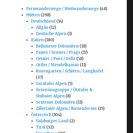
Fernwanderwege / Weitwanderwege
(48)
Hütten
(298)
Deutschland
(14)
Allgäu
(12)
Deutsche Alpen
(1)
Italien
(180)
Belluneser Dolomiten
(18)
Fanes / Sennes / Prags
(17)
Geisler / Puez / Sella
(58)
Ortler / Mendelkamm
(11)
Rosengarten / Schlern / Langkofel
(37)
Sarntaler Alpen
(5)
Sesvennagruppe / Ötztaler &
Stubaier Alpen
(8)
Sextener Dolomiten
(11)
Zillertaler Alpen / Riesenferner
(15)
Österreich
(104)
Salzburger Land
(2)
Tirol
(32)