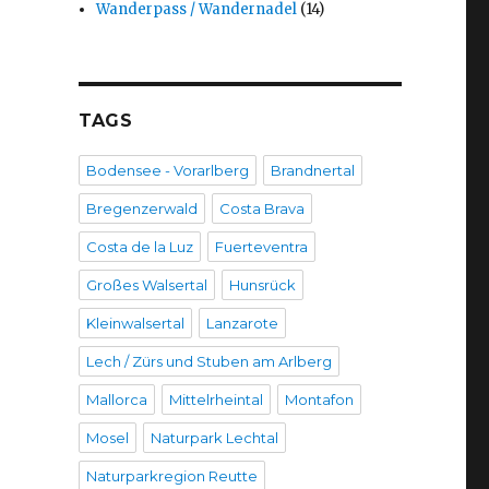
Wanderpass / Wandernadel
(14)
TAGS
Bodensee - Vorarlberg
Brandnertal
Bregenzerwald
Costa Brava
Costa de la Luz
Fuerteventra
Großes Walsertal
Hunsrück
Kleinwalsertal
Lanzarote
Lech / Zürs und Stuben am Arlberg
Mallorca
Mittelrheintal
Montafon
Mosel
Naturpark Lechtal
Naturparkregion Reutte