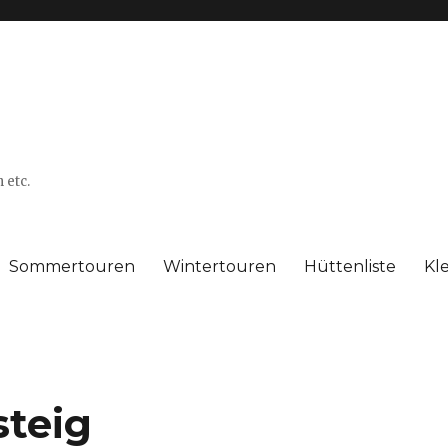
 etc.
Sommertouren
Wintertouren
Hüttenliste
Kl
steig