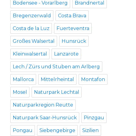
Bodensee - Vorarlberg
Brandnertal
Bregenzerwald
Costa Brava
Costa de la Luz
Fuerteventra
Großes Walsertal
Hunsrück
Kleinwalsertal
Lanzarote
Lech / Zürs und Stuben am Arlberg
Mallorca
Mittelrheintal
Montafon
Mosel
Naturpark Lechtal
Naturparkregion Reutte
Naturpark Saar-Hunsrück
Pinzgau
Pongau
Siebengebirge
Sizilien