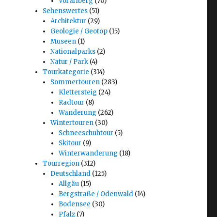
Vorarlberg
(70)
Sehenswertes
(51)
Architektur
(29)
Geologie / Geotop
(15)
Museen
(1)
Nationalparks
(2)
Natur / Park
(4)
Tourkategorie
(314)
Sommertouren
(283)
Klettersteig
(24)
Radtour
(8)
Wanderung
(262)
Wintertouren
(30)
Schneeschuhtour
(5)
Skitour
(9)
Winterwanderung
(18)
Tourregion
(312)
Deutschland
(125)
Allgäu
(15)
Bergstraße / Odenwald
(14)
Bodensee
(30)
Pfalz
(7)