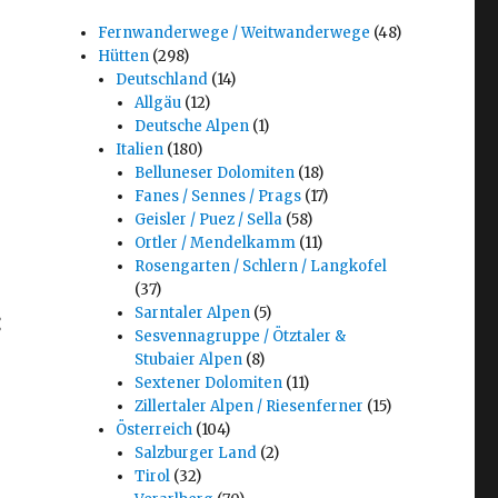
Fernwanderwege / Weitwanderwege
(48)
Hütten
(298)
Deutschland
(14)
Allgäu
(12)
Deutsche Alpen
(1)
Italien
(180)
Belluneser Dolomiten
(18)
Fanes / Sennes / Prags
(17)
Geisler / Puez / Sella
(58)
Ortler / Mendelkamm
(11)
Rosengarten / Schlern / Langkofel
(37)
Sarntaler Alpen
(5)
:
Sesvennagruppe / Ötztaler &
Stubaier Alpen
(8)
Sextener Dolomiten
(11)
Zillertaler Alpen / Riesenferner
(15)
Österreich
(104)
Salzburger Land
(2)
Tirol
(32)