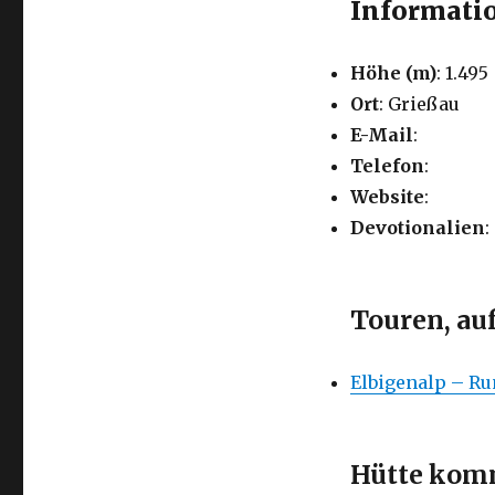
Informatio
Höhe (m)
: 1.495
Ort
: Grießau
E-Mail
:
Telefon
:
Website
:
Devotionalien
:
Touren, au
Elbigenalp – R
Hütte komm