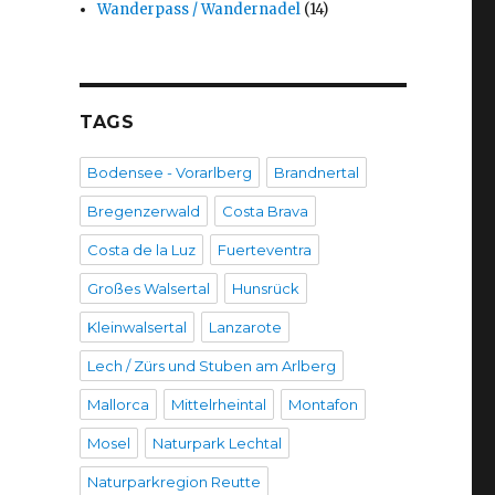
Wanderpass / Wandernadel
(14)
TAGS
Bodensee - Vorarlberg
Brandnertal
Bregenzerwald
Costa Brava
Costa de la Luz
Fuerteventra
Großes Walsertal
Hunsrück
Kleinwalsertal
Lanzarote
Lech / Zürs und Stuben am Arlberg
Mallorca
Mittelrheintal
Montafon
Mosel
Naturpark Lechtal
Naturparkregion Reutte