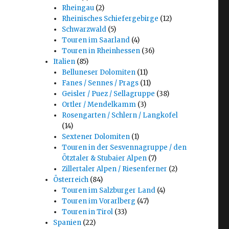
Rheingau
(2)
Rheinisches Schiefergebirge
(12)
Schwarzwald
(5)
Touren im Saarland
(4)
Touren in Rheinhessen
(36)
Italien
(85)
Belluneser Dolomiten
(11)
Fanes / Sennes / Prags
(11)
Geisler / Puez / Sellagruppe
(38)
Ortler / Mendelkamm
(3)
Rosengarten / Schlern / Langkofel
(14)
Sextener Dolomiten
(1)
Touren in der Sesvennagruppe / den
Ötztaler & Stubaier Alpen
(7)
Zillertaler Alpen / Riesenferner
(2)
Österreich
(84)
Touren im Salzburger Land
(4)
Touren im Vorarlberg
(47)
Touren in Tirol
(33)
Spanien
(22)