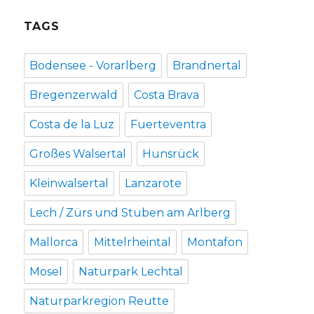
TAGS
Bodensee - Vorarlberg
Brandnertal
Bregenzerwald
Costa Brava
Costa de la Luz
Fuerteventra
Großes Walsertal
Hunsrück
Kleinwalsertal
Lanzarote
Lech / Zürs und Stuben am Arlberg
Mallorca
Mittelrheintal
Montafon
Mosel
Naturpark Lechtal
Naturparkregion Reutte