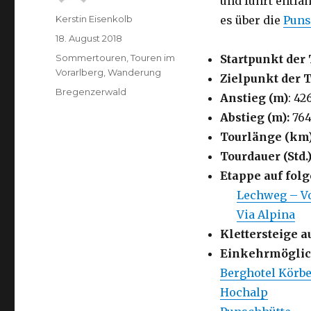
und führt entlan
Autor
Kerstin Eisenkolb
es über die
Puns
Veröffentlicht
18. August 2018
am
Kategorien
Sommertouren
,
Touren im
Startpunkt der 
Vorarlberg
,
Wanderung
Zielpunkt der 
Schlagwörter
Bregenzerwald
Anstieg (m)
: 42
Abstieg (m):
76
Tourlänge (km
Tourdauer (Std.)
Etappe auf fo
Lechweg – Vo
Via Alpina
Klettersteige a
Einkehrmöglic
Berghotel Körb
Hochalp