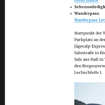
Punschhütte
Sehenswürdigk
Wanderpass
:
Wanderpass Lec
Startpunkt der
Parkplatz an de
Jägeralp-Expres
Salzstraße in R
Salz aus Hall i
den Bregenzerwa
Lechschleife 1.