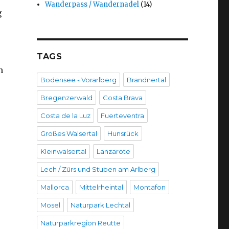
Wanderpass / Wandernadel
(14)
g
TAGS
n
Bodensee - Vorarlberg
Brandnertal
Bregenzerwald
Costa Brava
Costa de la Luz
Fuerteventra
Großes Walsertal
Hunsrück
Kleinwalsertal
Lanzarote
Lech / Zürs und Stuben am Arlberg
Mallorca
Mittelrheintal
Montafon
Mosel
Naturpark Lechtal
Naturparkregion Reutte