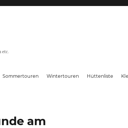
 etc.
Sommertouren
Wintertouren
Hüttenliste
Kl
unde am