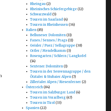
Rheingau
(2)
Rheinisches Schiefergebirge
(12)
Schwarzwald
(5)
Touren im Saarland
(4)
Touren in Rheinhessen
(36)
Italien
(85)
Belluneser Dolomiten
(11)
Fanes / Sennes / Prags
(11)
Geisler / Puez / Sellagruppe
(38)
Ortler / Mendelkamm
(3)
Rosengarten / Schlern / Langkofel
(14)
Sextener Dolomiten
(1)
Touren in der Sesvennagruppe / den
n
Ötztaler & Stubaier Alpen
(7)
Zillertaler Alpen / Riesenferner
(2)
Österreich
(84)
Touren im Salzburger Land
(4)
Touren im Vorarlberg
(47)
Touren in Tirol
(33)
Spanien
(22)