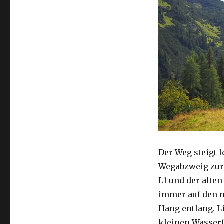
Der Weg steigt 
Wegabzweig zur 
L1 und der alten
immer auf den m
Hang entlang. L
kleinen Wasserf