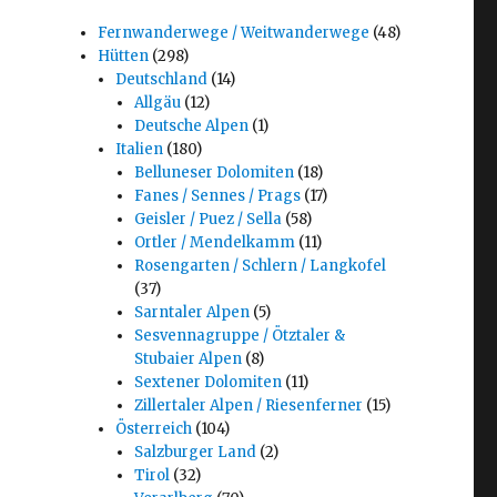
Fernwanderwege / Weitwanderwege
(48)
Hütten
(298)
Deutschland
(14)
Allgäu
(12)
Deutsche Alpen
(1)
Italien
(180)
Belluneser Dolomiten
(18)
Fanes / Sennes / Prags
(17)
Geisler / Puez / Sella
(58)
Ortler / Mendelkamm
(11)
Rosengarten / Schlern / Langkofel
(37)
Sarntaler Alpen
(5)
Sesvennagruppe / Ötztaler &
Stubaier Alpen
(8)
Sextener Dolomiten
(11)
Zillertaler Alpen / Riesenferner
(15)
Österreich
(104)
Salzburger Land
(2)
Tirol
(32)