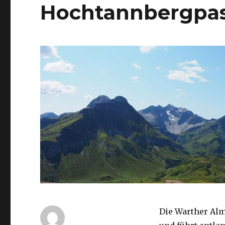
Hochtannbergpa
Die Warther Alm