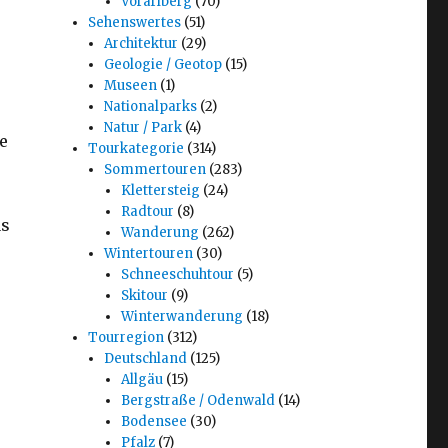
Vorarlberg
(70)
Sehenswertes
(51)
Architektur
(29)
Geologie / Geotop
(15)
Museen
(1)
Nationalparks
(2)
Natur / Park
(4)
e
Tourkategorie
(314)
Sommertouren
(283)
Klettersteig
(24)
Radtour
(8)
as
Wanderung
(262)
Wintertouren
(30)
Schneeschuhtour
(5)
Skitour
(9)
Winterwanderung
(18)
Tourregion
(312)
Deutschland
(125)
Allgäu
(15)
Bergstraße / Odenwald
(14)
Bodensee
(30)
Pfalz
(7)