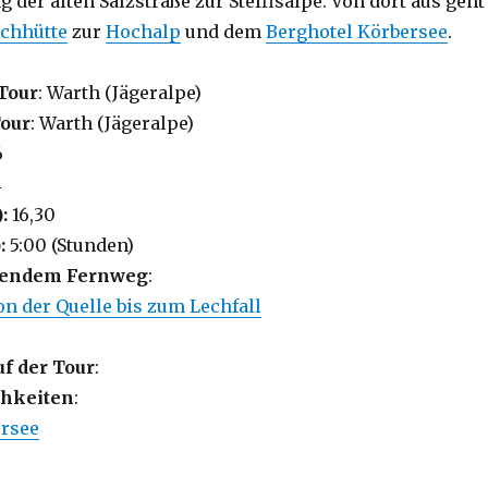
g der alten Salzstraße zur Steffisalpe. Von dort aus geht
chhütte
zur
Hochalp
und dem
Berghotel Körbersee
.
Tour
: Warth (Jägeralpe)
Tour
: Warth (Jägeralpe)
6
4
):
16,30
:
5:00 (Stunden)
lgendem Fernweg
:
n der Quelle bis zum Lechfall
uf der Tour
:
hkeiten
:
ersee