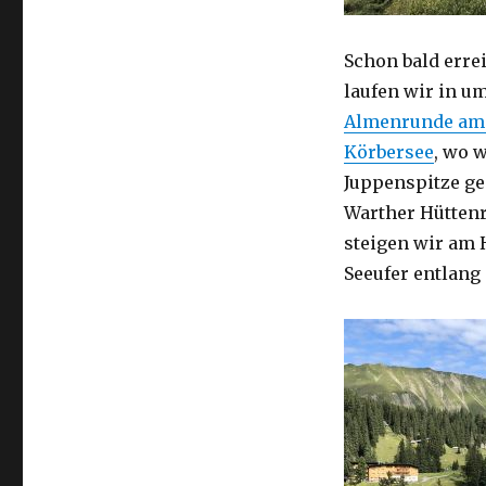
Schon bald erre
laufen wir in u
Almenrunde am
Körbersee
, wo 
Juppenspitze ge
Warther Hütten
steigen wir am 
Seeufer entlang