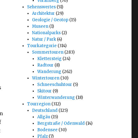
Vorarlberg
(70)
Sehenswertes
(51)
Architektur
(29)
Geologie / Geotop
(15)
Museen
(1)
Nationalparks
(2)
Natur / Park
(4)
Tourkategorie
(314)
Sommertouren
(283)
Klettersteig
(24)
Radtour
(8)
Wanderung
(262)
Wintertouren
(30)
Schneeschuhtour
(5)
s
Skitour
(9)
Winterwanderung
(18)
Tourregion
(312)
Deutschland
(125)
en
Allgäu
(15)
f
Bergstraße / Odenwald
(14)
Bodensee
(30)
:
Pfalz
(7)