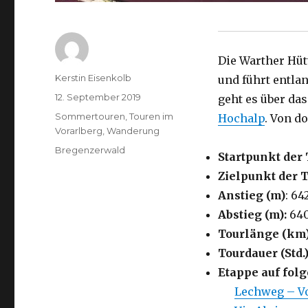
Die Warther Hüt
Autor
Kerstin Eisenkolb
und führt entla
Veröffentlicht
12. September 2019
geht es über da
am
Kategorien
Sommertouren
,
Touren im
Hochalp
. Von d
Vorarlberg
,
Wanderung
Schlagwörter
Bregenzerwald
Startpunkt der 
Zielpunkt der 
Anstieg (m)
: 64
Abstieg (m):
64
Tourlänge (km
Tourdauer (Std.)
Etappe auf fo
Lechweg – Vo