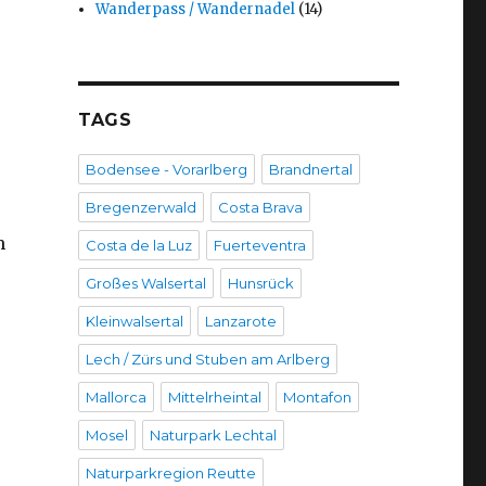
Wanderpass / Wandernadel
(14)
TAGS
Bodensee - Vorarlberg
Brandnertal
Bregenzerwald
Costa Brava
m
Costa de la Luz
Fuerteventra
Großes Walsertal
Hunsrück
Kleinwalsertal
Lanzarote
Lech / Zürs und Stuben am Arlberg
Mallorca
Mittelrheintal
Montafon
Mosel
Naturpark Lechtal
Naturparkregion Reutte