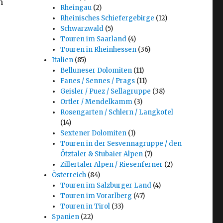
n
Rheingau
(2)
Rheinisches Schiefergebirge
(12)
Schwarzwald
(5)
Touren im Saarland
(4)
Touren in Rheinhessen
(36)
Italien
(85)
Belluneser Dolomiten
(11)
Fanes / Sennes / Prags
(11)
Geisler / Puez / Sellagruppe
(38)
Ortler / Mendelkamm
(3)
Rosengarten / Schlern / Langkofel
(14)
Sextener Dolomiten
(1)
Touren in der Sesvennagruppe / den
Ötztaler & Stubaier Alpen
(7)
Zillertaler Alpen / Riesenferner
(2)
Österreich
(84)
Touren im Salzburger Land
(4)
Touren im Vorarlberg
(47)
Touren in Tirol
(33)
Spanien
(22)