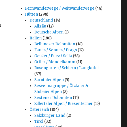
Fernwanderwege / Weitwanderwege
(48)
Hütten
(298)
Deutschland
(14)
e
Allgäu
(12)
Deutsche Alpen
(1)
Italien
(180)
Belluneser Dolomiten
(18)
Fanes / Sennes / Prags
(17)
Geisler / Puez / Sella
(58)
Ortler / Mendelkamm
(11)
Rosengarten / Schlern / Langkofel
(37)
Sarntaler Alpen
(5)
Sesvennagruppe / Ötztaler &
Stubaier Alpen
(8)
Sextener Dolomiten
(11)
Zillertaler Alpen / Riesenferner
(15)
Österreich
(104)
Salzburger Land
(2)
Tirol
(32)