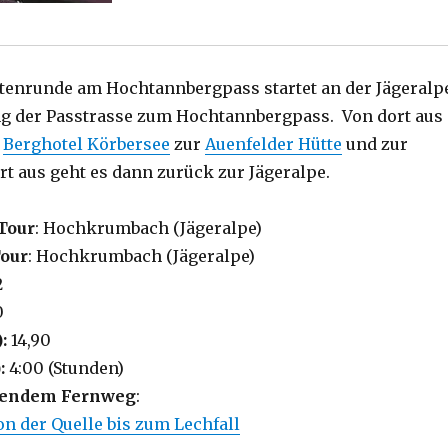
tenrunde am Hochtannbergpass startet an der Jägeralp
ng der Passtrasse zum Hochtannbergpass. Von dort aus
s
Berghotel Körbersee
zur
Auenfelder Hütte
und zur
ort aus geht es dann zurück zur Jägeralpe.
Tour
: Hochkrumbach (Jägeralpe)
Tour
: Hochkrumbach (Jägeralpe)
2
0
):
14,90
:
4:00 (Stunden)
lgendem Fernweg
:
n der Quelle bis zum Lechfall