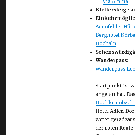
Via Alpina
Klettersteige a
Einkehrmöglic
Auenfelder Hütt
Berghotel Körb
Hochalp
Sehenswürdigk
Wanderpass
:
Wanderpass Lec
Startpunkt ist 
angetan hat. Das
Hochkrumbach z
Hotel Adler. Dor
weter geradeaus
der roten Route 