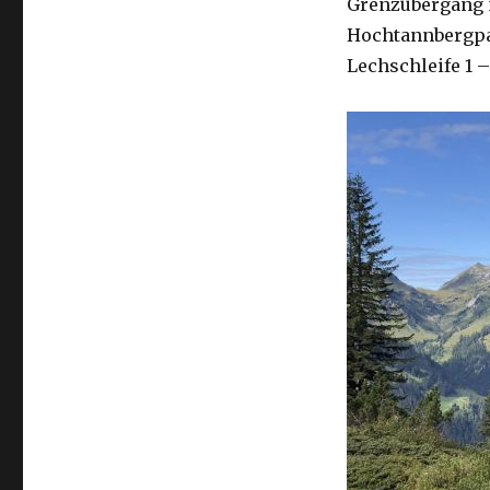
Grenzübergang n
Hochtannbergpas
Lechschleife 1 