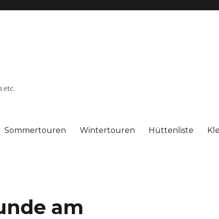
 etc.
Sommertouren
Wintertouren
Hüttenliste
Kl
unde am