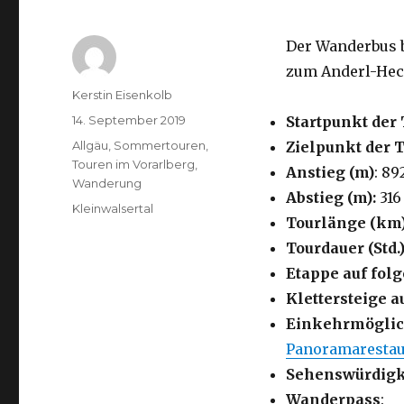
Der Wanderbus b
zum Anderl-Hec
Autor
Kerstin Eisenkolb
Veröffentlicht
14. September 2019
Startpunkt der 
am
Kategorien
Allgäu
,
Sommertouren
,
Zielpunkt der 
Touren im Vorarlberg
,
Anstieg (m)
: 89
Wanderung
Abstieg (m):
316
Schlagwörter
Kleinwalsertal
Tourlänge (km
Tourdauer (Std.)
Etappe auf fo
Klettersteige a
Einkehrmöglic
Panoramarestau
Sehenswürdigk
Wanderpass
: