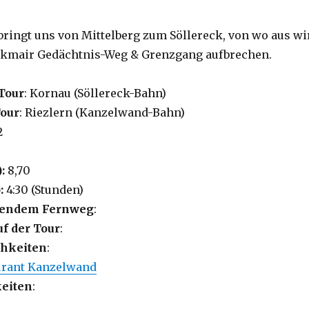
ringt uns von Mittelberg zum Söllereck, von wo aus wi
kmair Gedächtnis-Weg & Grenzgang aufbrechen.
Tour
: Kornau (Söllereck-Bahn)
Tour
: Riezlern (Kanzelwand-Bahn)
2
):
8,70
:
4:30 (Stunden)
lgendem Fernweg
:
uf der Tour
:
hkeiten
:
rant Kanzelwand
eiten
: