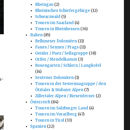
Rheingau
(2)
Rheinisches Schiefergebirge
(12)
Schwarzwald
(5)
Touren im Saarland
(4)
Touren in Rheinhessen
(36)
Italien
(85)
Belluneser Dolomiten
(11)
Fanes / Sennes / Prags
(11)
Geisler / Puez / Sellagruppe
(38)
Ortler / Mendelkamm
(3)
Rosengarten / Schlern / Langkofel
(14)
Sextener Dolomiten
(1)
s-
Touren in der Sesvennagruppe / den
Ötztaler & Stubaier Alpen
(7)
Zillertaler Alpen / Riesenferner
(2)
Österreich
(84)
Touren im Salzburger Land
(4)
Touren im Vorarlberg
(47)
Touren in Tirol
(33)
Spanien
(22)