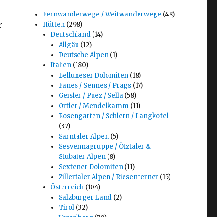
Fernwanderwege / Weitwanderwege
(48)
r
Hütten
(298)
Deutschland
(14)
Allgäu
(12)
Deutsche Alpen
(1)
Italien
(180)
Belluneser Dolomiten
(18)
Fanes / Sennes / Prags
(17)
Geisler / Puez / Sella
(58)
Ortler / Mendelkamm
(11)
Rosengarten / Schlern / Langkofel
(37)
Sarntaler Alpen
(5)
Sesvennagruppe / Ötztaler &
Stubaier Alpen
(8)
Sextener Dolomiten
(11)
Zillertaler Alpen / Riesenferner
(15)
Österreich
(104)
Salzburger Land
(2)
Tirol
(32)