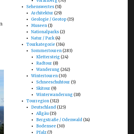
Vorarlberg
(70)
Sehenswertes
(51)
Architektur
(29)
Geologie / Geotop
(15)
n
Museen
(1)
Nationalparks
(2)
Natur / Park
(4)
Tourkategorie
(314)
Sommertouren
(283)
Klettersteig
(24)
Radtour
(8)
Wanderung
(262)
Wintertouren
(30)
Schneeschuhtour
(5)
Skitour
(9)
Winterwanderung
(18)
Tourregion
(312)
Deutschland
(125)
Allgäu
(15)
Bergstraße / Odenwald
(14)
Bodensee
(30)
Pfalz
(7)