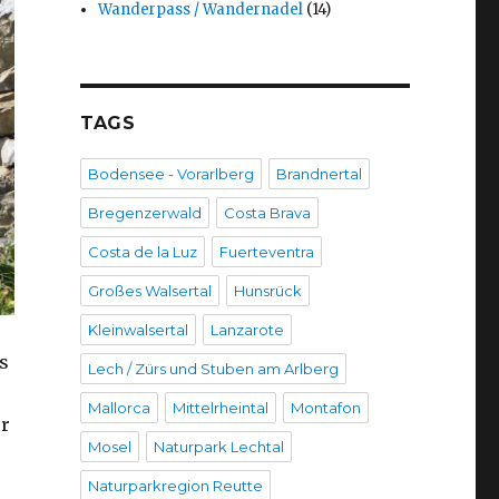
Wanderpass / Wandernadel
(14)
TAGS
Bodensee - Vorarlberg
Brandnertal
Bregenzerwald
Costa Brava
Costa de la Luz
Fuerteventra
Großes Walsertal
Hunsrück
Kleinwalsertal
Lanzarote
s
Lech / Zürs und Stuben am Arlberg
Mallorca
Mittelrheintal
Montafon
er
Mosel
Naturpark Lechtal
Naturparkregion Reutte